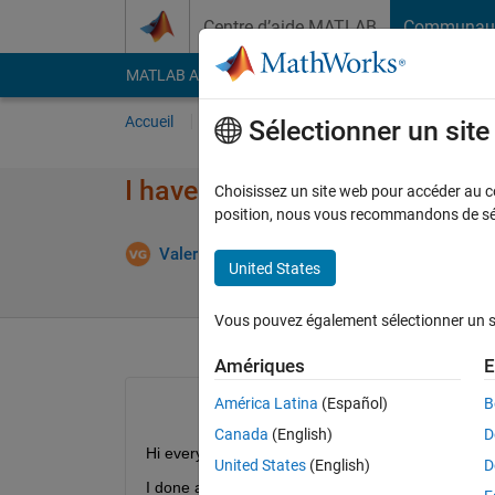
Passer au contenu
Centre d’aide MATLAB
Communau
MATLAB Answers
File Exchange
Cody
AI Cha
Accueil
Poser une question
Répondre
Pa
Sélectionner un sit
I have to do matrix with 'single
Choisissez un site web pour accéder au con
position, nous vous recommandons de séle
Valerio Gianforte
4 Mar 2020
2 Réponses
United States
Vous pouvez également sélectionner un sit
Amériques
E
América Latina
(Español)
B
Canada
(English)
D
Hi everyone,
United States
(English)
D
I done a matrix with 'single' vectors. The problem 