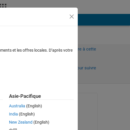
Plus
Connectez-vous pour répondre à cette
ments et les offres locales. D’après votre
question.
Partager
Connectez-vous pour suivre
l’activité
Asie-Pacifique
Question posée :
Australia
(English)
Valerio Gianforte
India
(English)
le 4 Mar 2020
New Zealand
(English)
Réponse apportée :
For 