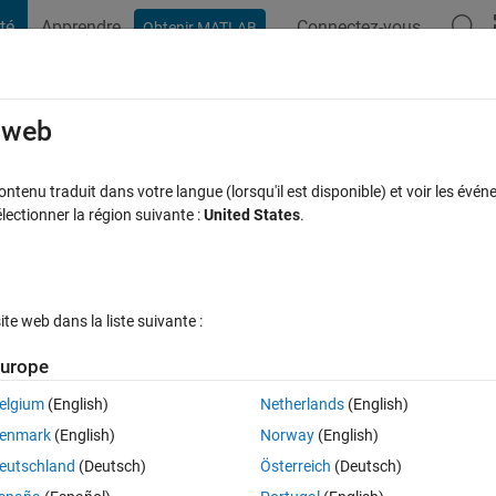
té
Apprendre
Connectez-vous
Obtenir MATLAB
t Playground
Discussions
Compétitions
Blogs
Publication
rcourir
FAQ MATLAB
Plus
e web
' vectors
tenu traduit dans votre langue (lorsqu'il est disponible) et voir les événe
ctionner la région suivante :
United States
.
Réponse acceptée
Mise à jour 4 Mar 2020
20 Vues (30 jours)
e web dans la liste suivante :
urope
elgium
(English)
Netherlands
(English)
0 votes
Ouvrir dans MATLAB Online
enmark
(English)
Norway
(English)
eutschland
(Deutsch)
Österreich
(Deutsch)
is that when I do the matrix, matlab changes the values of each vector. 