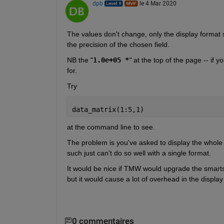
dpb
le 4 Mar 2020
The values don't change, only the display format 
the precision of the chosen field.
NB the "
1.0e+05 *
" 
at the top of the page -- if 
for.
Try
data_matrix(1:5,1)
at the command line to see.
The problem is you've asked to display the whole 
such just can't do so well with a single format.
It would be nice if TMW would upgrade the smarts
but it would cause a lot of overhead in the display 
0 commentaires