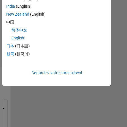
Réponse
India
(English)
New Zealand
(English)
Mise
à
中国
jour
简体中文
9
English
Mar
日本
(日本語)
2020
6 Vues
한국
(한국어)
(30 jours)
Contactez votre bureau local
C