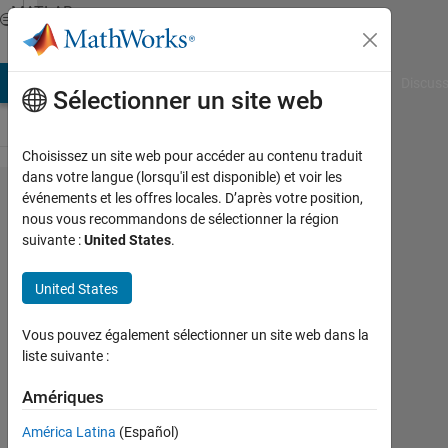
Passer au contenu
MATLAB
Answers
AB Answers
File Exchange
Cody
AI Chat Playground
Discuss
Sélectionner un site web
Choisissez un site web pour accéder au contenu traduit
dans votre langue (lorsqu'il est disponible) et voir les
Creating
événements et les offres locales. D’après votre position,
nous vous recommandons de sélectionner la région
Arduino
suivante :
United States
.
object on
Leonardo
United States
and
Vous pouvez également sélectionner un site web dans la
Micro
liste suivante :
boards
Amériques
with
MATLAB
América Latina
(Español)