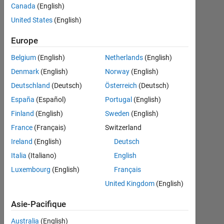
Support
Canada
(English)
Package
United States
(English)
for
Europe
Arduino
Belgium
(English)
Netherlands
(English)
Hardware
Denmark
(English)
Norway
(English)
on
Deutschland
(Deutsch)
Österreich
(Deutsch)
Catalina
España
(Español)
Portugal
(English)
10.15.1
Finland
(English)
Sweden
(English)
errors out
France
(Français)
Switzerland
Ireland
(English)
Deutsch
Rohan
Italia
(Italiano)
English
Kale
Luxembourg
(English)
Français
United Kingdom
(English)
9
Mar
Asie-Pacifique
2020
1
Australia
(English)