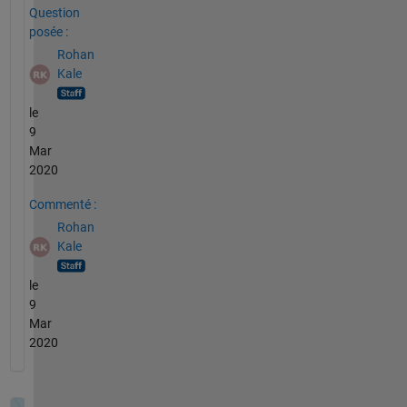
Question
posée :
Rohan
Kale
le
9
Mar
2020
Commenté :
Rohan
Kale
le
9
Mar
2020