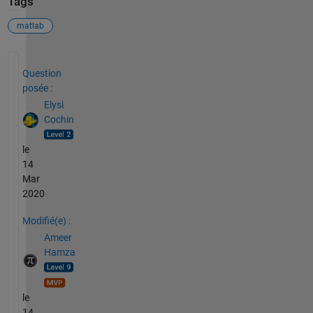
Tags
matlab
Voir également
Question
posée :
Elysi
Cochin
le
14
Mar
2020
Modifié(e) :
Ameer
Hamza
le
14