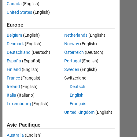
Cochin
Canada
(English)
United States
(English)
14
Mar
Europe
2020
1
Belgium
(English)
Netherlands
(English)
Réponse
Denmark
(English)
Norway
(English)
Deutschland
(Deutsch)
Österreich
(Deutsch)
Réponse
España
(Español)
Portugal
(English)
acceptée
Finland
(English)
Sweden
(English)
Mise
France
(Français)
Switzerland
à
Ireland
(English)
Deutsch
jour
Italia
(Italiano)
English
14
Mar
Luxembourg
(English)
Français
2020
United Kingdom
(English)
3 Vues
(30 jours)
Asie-Pacifique
Australia
(English)