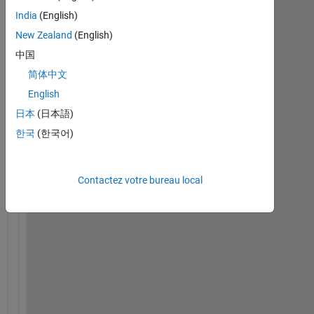
India
(English)
New Zealand
(English)
中国
简体中文
English
日本
(日本語)
i 
한국
(한국어)
h
a
v
Contactez votre bureau local
e 
a 
c
e
l
l 
a
r
r