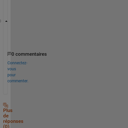
u
l
t
A = 10
B = 20
C = 30
0 commentaires
Connectez-
vous
pour
commenter.
Plus
de
réponses
(0)