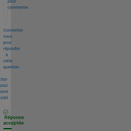
pour
commenter.
Connectez-
vous
pour
répondre
à
cette
question.
tez-
pour
uivre
tivité
Réponse
acceptée