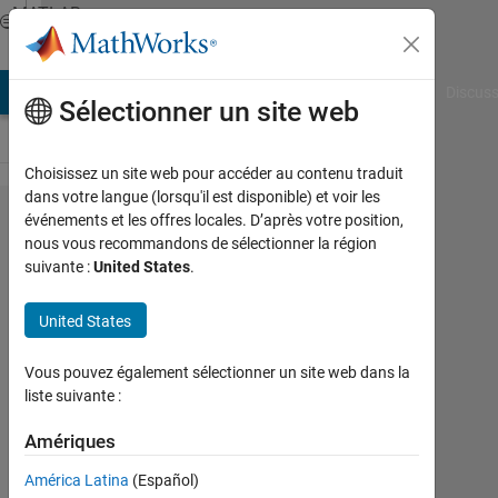
Passer au contenu
MATLAB
Answers
AB Answers
File Exchange
Cody
AI Chat Playground
Discuss
Sélectionner un site web
Choisissez un site web pour accéder au contenu traduit
dans votre langue (lorsqu'il est disponible) et voir les
display
événements et les offres locales. D’après votre position,
nous vous recommandons de sélectionner la région
contents
suivante :
United States
.
of cell
array
United States
and a
Vous pouvez également sélectionner un site web dans la
vector
liste suivante :
together
Amériques
Elysi
América Latina
(Español)