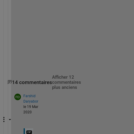
c
o
m
m
o
n 
o
n
e
.
Afficher 12
14 commentaires
commentaires
plus anciens
Farshid
Daryabor
le 19 Mar
2020