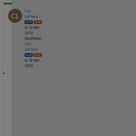
Cris
LaPierre
le 18 Mar
2020
Modifié(e) :
Cris
LaPierre
le 18 Mar
2020
C
o
n
v
e
r
t 