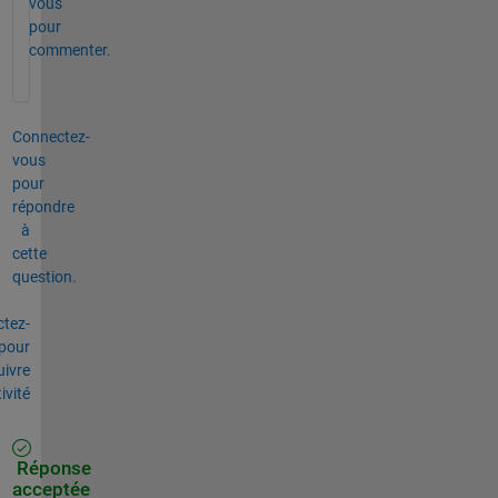
vous
pour
commenter.
Connectez-
vous
pour
répondre
à
cette
question.
tez-
pour
uivre
tivité
Réponse
acceptée