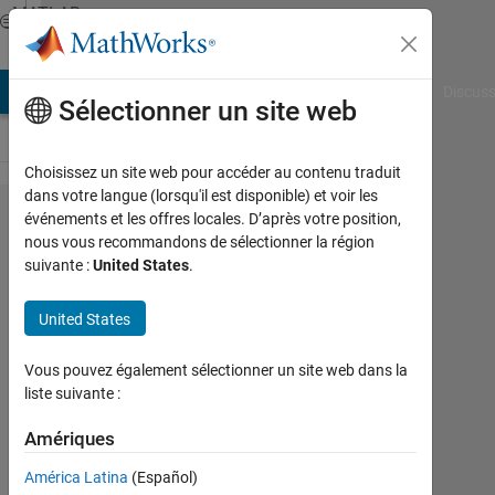
Passer au contenu
MATLAB
Answers
AB Answers
File Exchange
Cody
AI Chat Playground
Discuss
Sélectionner un site web
Choisissez un site web pour accéder au contenu traduit
dans votre langue (lorsqu'il est disponible) et voir les
how to
événements et les offres locales. D’après votre position,
nous vous recommandons de sélectionner la région
plot the
suivante :
United States
.
time
series
United States
data
Vous pouvez également sélectionner un site web dans la
with
liste suivante :
dates
Amériques
showing
in x axis
América Latina
(Español)