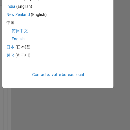
India
(English)
New Zealand
(English)
Afficher
中国
commentaires
plus
简体中文
anciens
English
日本
(日本語)
한국
(한국어)
I 
c
Contactez votre bureau local
a
n 
p
l
o
t 
t
i
m