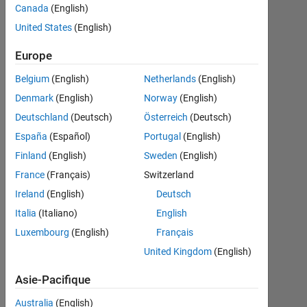
Canada
(English)
United States
(English)
Farshid
Daryabor
Europe
18
Mar
Belgium
(English)
Netherlands
(English)
2020
Denmark
(English)
Norway
(English)
1
Deutschland
(Deutsch)
Österreich
(Deutsch)
Réponse
España
(Español)
Portugal
(English)
Réponse
Finland
(English)
Sweden
(English)
acceptée
France
(Français)
Switzerland
Ireland
(English)
Deutsch
Mise
à
Italia
(Italiano)
English
jour
Luxembourg
(English)
Français
19
United Kingdom
(English)
Mar
2020
Asie-Pacifique
43 Vues
(30 jours)
Australia
(English)