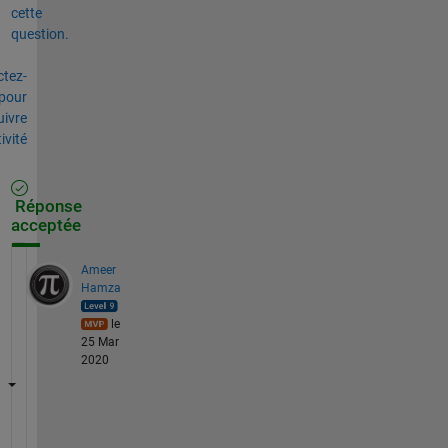
cette
question.
tez-
pour
uivre
tivité
Réponse
acceptée
Ameer
Hamza
le
25 Mar
2020