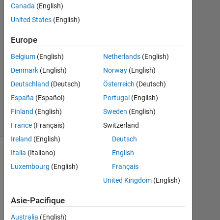
2020
Canada
(English)
1
United States
(English)
Réponse
Europe
Mise
Belgium
(English)
Netherlands
(English)
à
jour
Denmark
(English)
Norway
(English)
12
Deutschland
(Deutsch)
Österreich
(Deutsch)
Août
España
(Español)
Portugal
(English)
2025
5 Vues
Finland
(English)
Sweden
(English)
(30 jours)
France
(Français)
Switzerland
Ireland
(English)
Deutsch
Italia
(Italiano)
English
Luxembourg
(English)
Français
United Kingdom
(English)
Asie-Pacifique
Australia
(English)