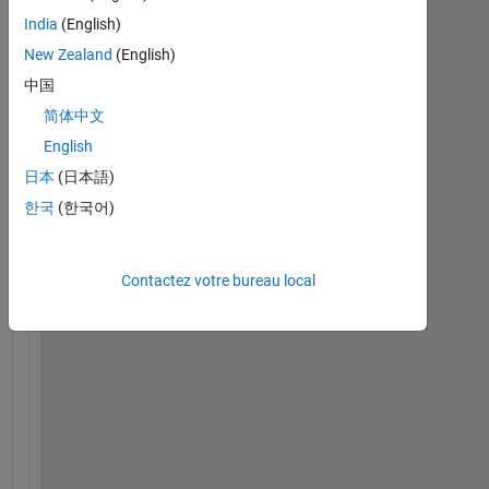
I 
India
(English)
a
New Zealand
(English)
m 
t
中国
r
简体中文
y
English
i
n
日本
(日本語)
g 
한국
(한국어)
t
o 
u
Contactez votre bureau local
s
e 
u
i
t
a
b
l
e