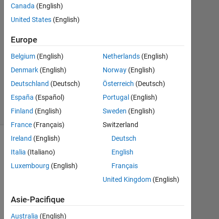
2
Canada
(English)
Réponses
United States
(English)
Mise
Europe
à
Belgium
(English)
Netherlands
(English)
jour
5
Denmark
(English)
Norway
(English)
Nov
Deutschland
(Deutsch)
Österreich
(Deutsch)
2022
España
(Español)
Portugal
(English)
58 Vues
(30 jours)
Finland
(English)
Sweden
(English)
France
(Français)
Switzerland
Ireland
(English)
Deutsch
Italia
(Italiano)
English
Luxembourg
(English)
Français
United Kingdom
(English)
Asie-Pacifique
Australia
(English)