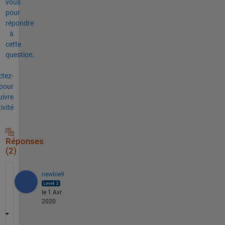
vous
pour
répondre
à
cette
question.
tez-
pour
uivre
tivité
Réponses
(2)
newbie9
le 1 Avr
2020