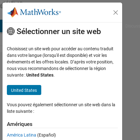
Passer au contenu
MATLAB
Answers
AB Answers
File Exchange
Cody
AI Chat Playground
Discuss
Sélectionner un site web
Choisissez un site web pour accéder au contenu traduit
dans votre langue (lorsqu'il est disponible) et voir les
How to
événements et les offres locales. D’après votre position,
nous vous recommandons de sélectionner la région
save
suivante :
United States
.
uitable()
to PNG
United States
Vous pouvez également sélectionner un site web dans la
newbie9
liste suivante :
31
Amériques
Mar
2020
América Latina
(Español)