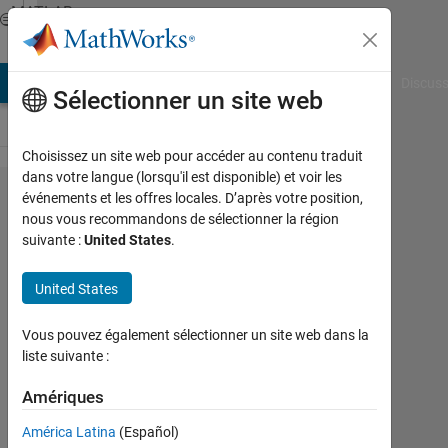
Passer au contenu
MATLAB
Answers
AB Answers
File Exchange
Cody
AI Chat Playground
Discuss
Sélectionner un site web
Choisissez un site web pour accéder au contenu traduit
dans votre langue (lorsqu'il est disponible) et voir les
How do I
événements et les offres locales. D’après votre position,
nous vous recommandons de sélectionner la région
see which
suivante :
United States
.
cell that the
components
United States
of a vector
Vous pouvez également sélectionner un site web dans la
land in, in a
liste suivante :
cell array??
Amériques
Chad
América Latina
(Español)