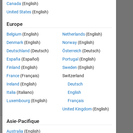
7
Canada
(English)
Avr
United States
(English)
2020
1
Europe
Réponse
Belgium
(English)
Netherlands
(English)
Réponse
Denmark
(English)
Norway
(English)
acceptée
Deutschland
(Deutsch)
Österreich
(Deutsch)
España
(Español)
Portugal
(English)
Mise
Finland
(English)
Sweden
(English)
à
jour
France
(Français)
Switzerland
7
Ireland
(English)
Deutsch
Avr
Italia
(Italiano)
English
2020
24 Vues
Luxembourg
(English)
Français
(30 jours)
United Kingdom
(English)
Asie-Pacifique
Australia
(English)