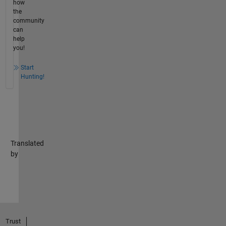
how
the
community
can
help
you!
Start
Hunting!
Translated
by
Trust