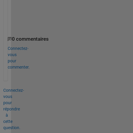
o
u
n
d
.
0 commentaires
Connectez-
vous
pour
commenter.
Connectez-
vous
pour
répondre
à
cette
question.