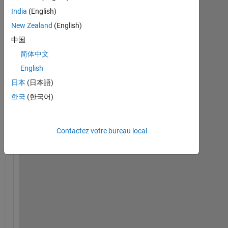
India
(English)
New Zealand
(English)
中国
简体中文
English
S
日本
(日本語)
a
y 
한국
(한국어)
I 
h
a
Contactez votre bureau local
v
e 
a 
c
e
l
l 
a
r