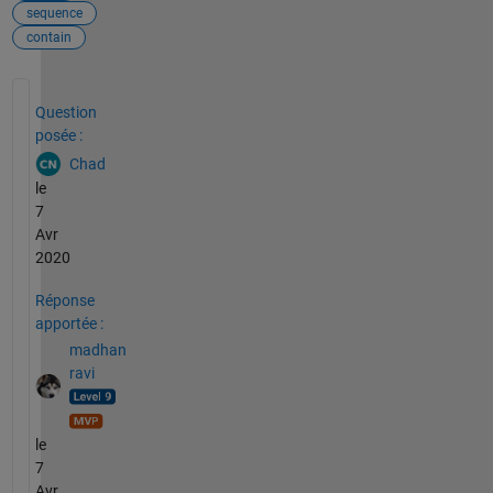
sequence
contain
Voir également
Question
posée :
Chad
le
7
Avr
2020
Réponse
apportée :
madhan
ravi
le
7
Avr