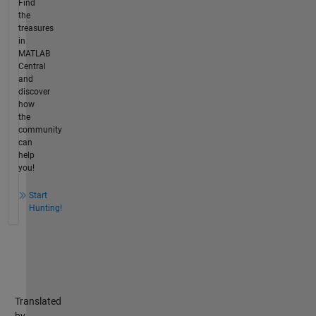
Find
the
treasures
in
MATLAB
Central
and
discover
how
the
community
can
help
you!
Start
Hunting!
Translated
by