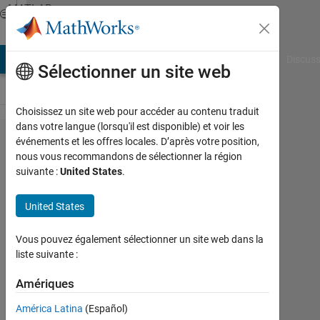
Passer au contenu
MATLAB
Answers
AB Answers
File Exchange
Cody
AI Chat Playground
Discuss
Sélectionner un site web
Choisissez un site web pour accéder au contenu traduit
dans votre langue (lorsqu'il est disponible) et voir les
Finding
événements et les offres locales. D’après votre position,
nous vous recommandons de sélectionner la région
the
suivante :
United States
.
closest
value in
United States
an array
Vous pouvez également sélectionner un site web dans la
of 7
liste suivante :
dimension
Amériques
vector
América Latina
(Español)