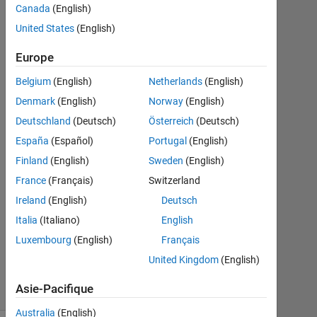
Ganesh
Canada
(English)
Kini
United States
(English)
16
Avr
Europe
2020
Belgium
(English)
Netherlands
(English)
1
Denmark
(English)
Norway
(English)
Réponse
Deutschland
(Deutsch)
Österreich
(Deutsch)
Réponse
España
(Español)
Portugal
(English)
acceptée
Finland
(English)
Sweden
(English)
France
(Français)
Switzerland
Mise
à
Ireland
(English)
Deutsch
jour
Italia
(Italiano)
English
17
Luxembourg
(English)
Français
Avr
2020
United Kingdom
(English)
5 Vues
Asie-Pacifique
(30 jours)
Australia
(English)