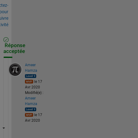
tez-
pour
uivre
tivité
Réponse
acceptée
Ameer
Hamza
le 17
Avr 2020
Modifié(e) :
Ameer
Hamza
le 17
Avr 2020