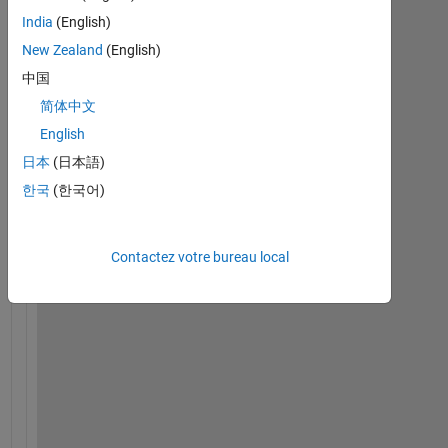
India
(English)
New Zealand
(English)
中国
简体中文
English
日本
(日本語)
한국
(한국어)
H
i
,
Contactez votre bureau local
I 
h
a
v
e 
a
n 
a