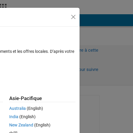
Plus
Connectez-vous pour répondre à cette
ments et les offres locales. D’après votre
question.
Partager
Connectez-vous pour suivre
l’activité
Asie-Pacifique
Question posée :
Australia
(English)
Pranaya Kansakar
India
(English)
le 2 Mai 2020
New Zealand
(English)
Commenté :
ct 