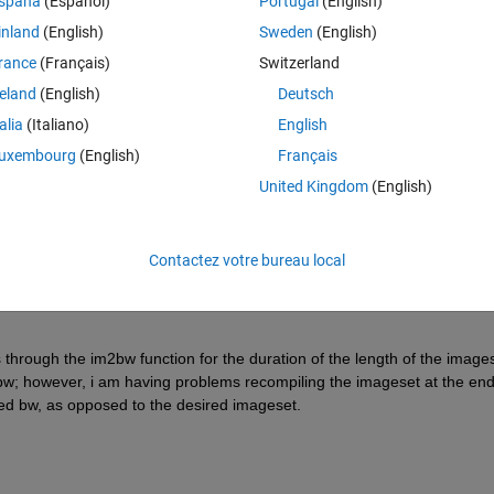
spaña
(Español)
Portugal
(English)
the frames as individual images.
inland
(English)
Sweden
(English)
rance
(Français)
Switzerland
(say im2bw) to all of them?
reland
(English)
Deutsch
talia
(Italiano)
English
Theme
uxembourg
(English)
Français
United Kingdom
(English)
Contactez votre bureau local
s through the im2bw function for the duration of the length of the images
bw; however, i am having problems recompiling the imageset at the end 
lled bw, as opposed to the desired imageset.