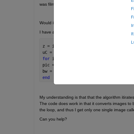
E
was filmed over a time period and i have split up 
F
F
Would it be possible therefore to apply a function 
I
I have a for loop:
I
L
z = imageset(uigetdir(*))
uC = *.Count
for 
i = 1:uC
pic = read(z,i);
bw = im2bw(pic);
end
My understanding is that that the algorithm itirate
The code does work in that it converts images to 
the loop, and thus I get only one single image ca
Can you help?