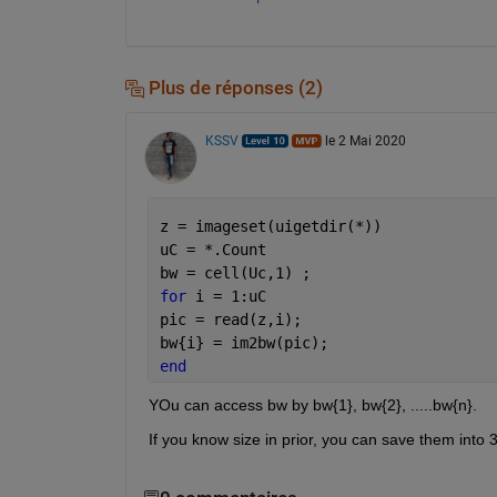
Plus de réponses (2)
KSSV
le 2 Mai 2020
z = imageset(uigetdir(*))
uC = *.Count
bw = cell(Uc,1) ; 
for 
i = 1:uC
pic = read(z,i);
bw{i} = im2bw(pic);
end
YOu can access bw by bw{1}, bw{2}, .....bw{n}. 
If you know size in prior, you can save them into 3