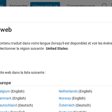
té
Apprendre
Connectez-vous
Obtenir MATLAB
t Playground
Discussions
Compétitions
Blogs
Publication
rcourir
FAQ MATLAB
Plus
e web
e function to all images of an imageset?
tenu traduit dans votre langue (lorsqu'il est disponible) et voir les événe
ctionner la région suivante :
United States
.
Réponse acceptée
Mise à jour 2 Mai 2020
9 Vues (30 jours)
e web dans la liste suivante :
urope
elgium
(English)
Netherlands
(English)
0 votes
Ouvrir dans MATLAB Online
enmark
(English)
Norway
(English)
eutschland
(Deutsch)
Österreich
(Deutsch)
at are all time-dependent images of the same object - ie. the same obje