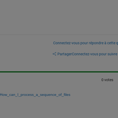
Connectez-vous pour répondre à cette q
Partager
Connectez-vous pour suivre l
0 votes
ow_can_I_process_a_sequence_of_files