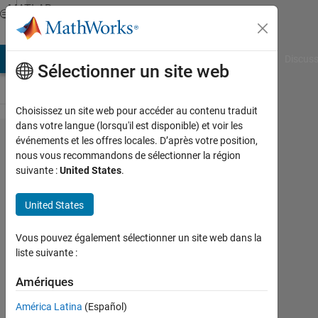
Passer au contenu
MATLAB
Answers
AB Answers
File Exchange
Cody
AI Chat Playground
Discuss
Sélectionner un site web
Choisissez un site web pour accéder au contenu traduit
dans votre langue (lorsqu'il est disponible) et voir les
i am
événements et les offres locales. D’après votre position,
nous vous recommandons de sélectionner la région
trying to
suivante :
United States
.
made a
code to
United States
int the
Vous pouvez également sélectionner un site web dans la
numbers
liste suivante :
of time i
Amériques
want
América Latina
(Español)