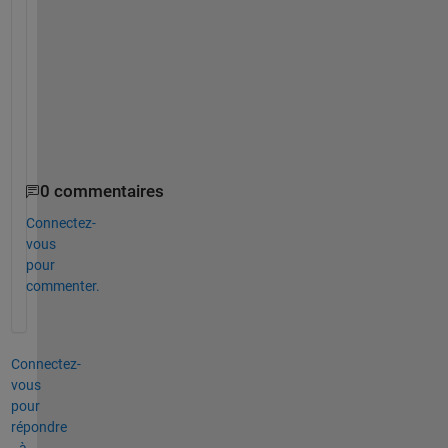
v
a
l
u
e 
o
f 
z 
0 commentaires
Connectez-
vous
pour
commenter.
Connectez-
vous
pour
répondre
à