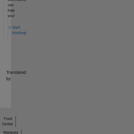
can
help
you!
Start
Hunting!
Translated
by
Trust
Center
Marques