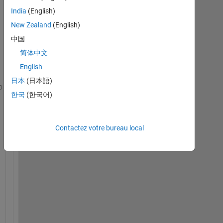
India
(English)
New Zealand
(English)
中国
简体中文
English
日本
(日本語)
한국
(한국어)
syms 
x n y z a
;
n=input(
'enter number of int'
);
for 
y=1:n;
    z=x^2;
Contactez votre bureau local
    a=int(z);
    z=a;
end
l
i
k
e 