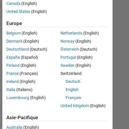
Bader
Canada
(English)
Herzallah
United States
(English)
7
Mai
Europe
2020
Belgium
(English)
Netherlands
(English)
1
Denmark
(English)
Norway
(English)
Réponse
Deutschland
(Deutsch)
Österreich
(Deutsch)
Réponse
España
(Español)
Portugal
(English)
acceptée
Finland
(English)
Sweden
(English)
France
(Français)
Switzerland
Mise
à
Ireland
(English)
Deutsch
jour
Italia
(Italiano)
English
7
Luxembourg
(English)
Français
Mai
2020
United Kingdom
(English)
5 Vues
Asie-Pacifique
(30 jours)
Australia
(English)