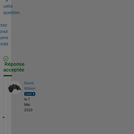
cette
question.
tez-
pour
uivre
tivité
Réponse
acceptée
David
Wilson
le 7
Mai
2020