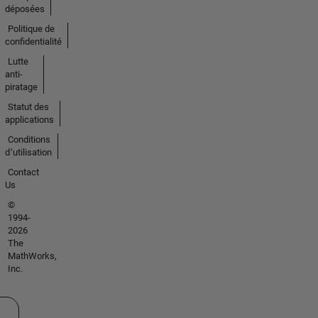
déposées
Politique de
confidentialité
Lutte
anti-
piratage
Statut des
applications
Conditions
d՚utilisation
Contact
Us
©
1994-
2026
The
MathWorks,
Inc.
ectionner un site web