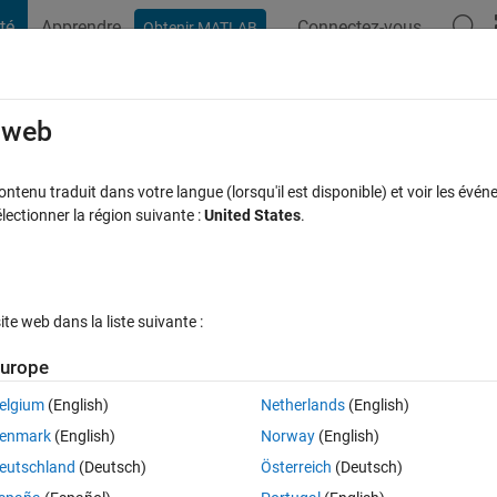
té
Apprendre
Connectez-vous
Obtenir MATLAB
t Playground
Discussions
Compétitions
Blogs
Publication
rcourir
FAQ MATLAB
Plus
e web
 the array is present in the other array 
tenu traduit dans votre langue (lorsqu'il est disponible) et voir les événe
ctionner la région suivante :
United States
.
 à jour 27 Mai 2020
3 Vues (30 jours)
e web dans la liste suivante :
urope
elgium
(English)
Netherlands
(English)
0 votes
enmark
(English)
Norway
(English)
eutschland
(Deutsch)
Österreich
(Deutsch)