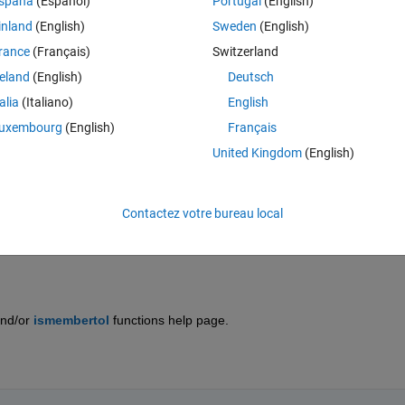
spaña
(Español)
Portugal
(English)
0000
inland
(English)
Sweden
(English)
rance
(Français)
Switzerland
reland
(English)
Deutsch
ether the element present in p is equal to the element present in v. It 
d )
talia
(Italiano)
English
long it.
uxembourg
(English)
Français
United Kingdom
(English)
oth arrays
Contactez votre bureau local
nd/or 
ismembertol
 functions help page.