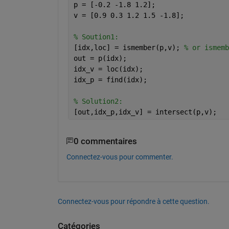
p = [-0.2 -1.8 1.2];
v = [0.9 0.3 1.2 1.5 -1.8];
% Soution1:
[idx,loc] = ismember(p,v); 
% or ismemb
out = p(idx);
idx_v = loc(idx);
idx_p = find(idx);
% Solution2:
[out,idx_p,idx_v] = intersect(p,v);
0 commentaires
Connectez-vous pour commenter.
Connectez-vous pour répondre à cette question.
Catégories