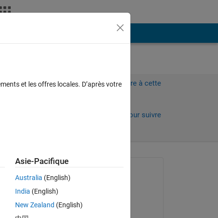
Plus
and
Connectez-vous pour répondre à cette
ments et les offres locales. D’après votre
question.
Partager
Connectez-vous pour suivre
l’activité
Asie-Pacifique
Question posée :
Australia
(English)
Ganesh Kini
India
(English)
le 26 Mai 2020
New Zealand
(English)
Modifié(e) :