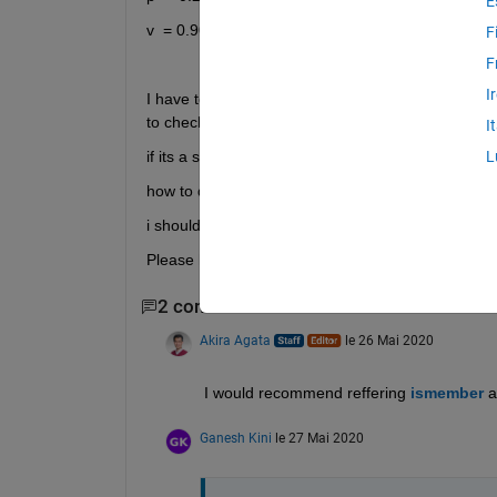
E
v  = 0.9000    0.30000   1.20000   1.50000   -1.8
F
F
I
I have to compare both the array and finding the wh
to check each value ( negetive values also include
I
if its a success then print the value and the index a
L
how to do it ? 
i should get answer as -1.80000 and its index in b
Please help, i am new to matlab
2 commentaires
Akira Agata
le 26 Mai 2020
I would recommend reffering 
ismember
 a
Ganesh Kini
le 27 Mai 2020