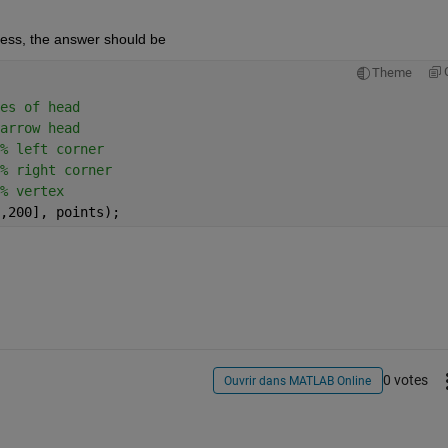
ness, the answer should be
Theme
es of head
arrow head
% left corner
% right corner
% vertex
,200], points);
0 votes
Ouvrir dans MATLAB Online