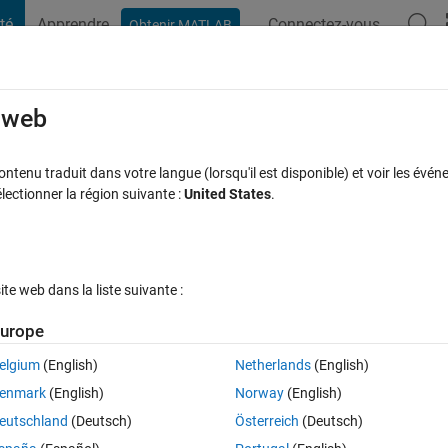
té
Apprendre
Connectez-vous
Obtenir MATLAB
t Playground
Discussions
Compétitions
Blogs
Publication
rcourir
FAQ MATLAB
Plus
e web
gle
tenu traduit dans votre langue (lorsqu'il est disponible) et voir les événe
ctionner la région suivante :
United States
.
ur 14 Fév 2017
9 Vues (30 jours)
e web dans la liste suivante :
Afficher commentaires plus
urope
elgium
(English)
Netherlands
(English)
0 votes
Ouvrir dans MATLAB Online
enmark
(English)
Norway
(English)
row. I am using Psychtoolbox and there doesn't seem to be a specific 
eutschland
(Deutsch)
Österreich
(Deutsch)
aw a line: