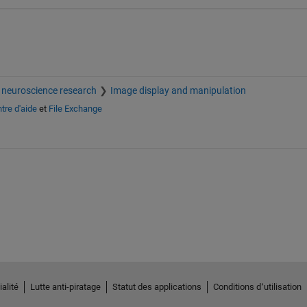
 neuroscience research
Image display and manipulation
tre d'aide
et
File Exchange
alité
Lutte anti-piratage
Statut des applications
Conditions d՚utilisation