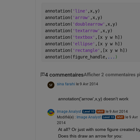
annotation(
'line'
,x,y)
annotation(
'arrow'
,x,y)
annotation(
'doublearrow'
,x,y)
annotation(
'textarrow'
,x,y)
annotation(
'textbox'
,[x y w h])
annotation(
'ellipse'
,[x y w h])
annotation(
'rectangle'
,[x y w h])
annotation(figure_handle,
...
)
4 commentaires
Afficher 2 commentaires p
sina farahi
le 9 Avr 2014
annotation('arrow',x,y) doesn't work
Image Analyst
le 9 Avr 2014
Modifié(e) :
Image Analyst
le 9 Avr
2014
At all? Or just with some figure created 
Does this draw an arrow for you: