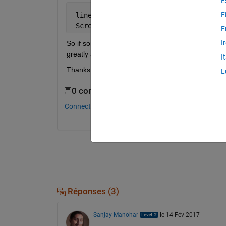
E
F
 line = [X-3,Y-40,X+3,Y+40];
 Screen(
'FillRect'
,window,[200,200,200
F
I
So if someone knows the code to draw a triangle I 
greatly appreciated.
I
Thanks, Brett
L
0 commentaires
Connectez-vous pour commenter.
Réponses (3)
Sanjay Manohar
le 14 Fév 2017