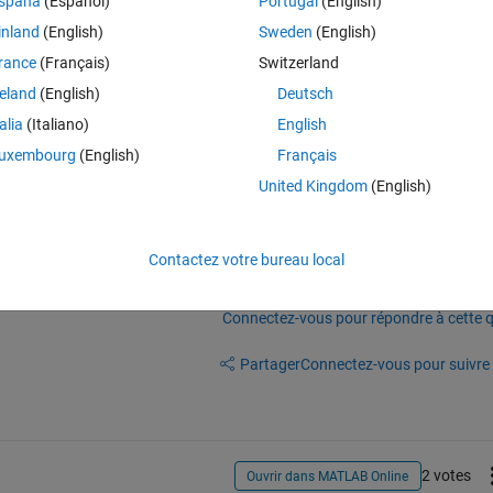
spaña
(Español)
Portugal
(English)
Theme
inland
(English)
Sweden
(English)
], line');
rance
(Français)
Switzerland
reland
(English)
Deutsch
can merge it with the code for a line to draw an arrow. Any help would 
talia
(Italiano)
English
uxembourg
(English)
Français
United Kingdom
(English)
Contactez votre bureau local
Connectez-vous pour répondre à cette q
Partager
Connectez-vous pour suivre l
2 votes
Ouvrir dans MATLAB Online