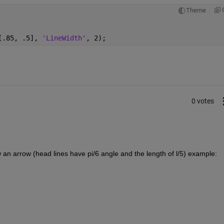
Theme
[.85, .5], 
'LineWidth'
, 2);
0 votes
 an arrow (head lines have pi/6 angle and the length of l/5) example: 