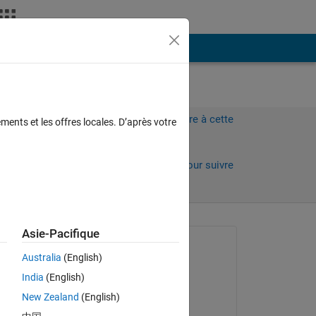
Plus
Connectez-vous pour répondre à cette
ments et les offres locales. D’après votre
question.
Partager
Connectez-vous pour suivre
l’activité
 anciens
Asie-Pacifique
Question posée :
Australia
(English)
Brett
India
(English)
le 14 Nov 2012
New Zealand
(English)
Réponse apportée :