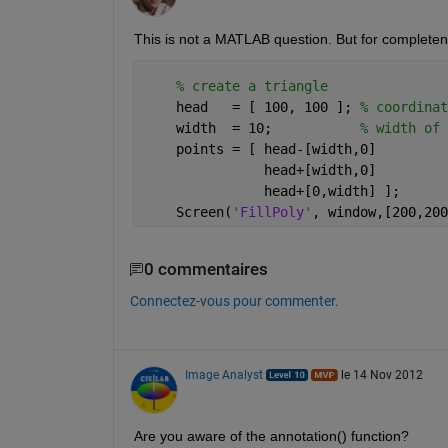
This is not a MATLAB question. But for complete
% create a triangle
    head   = [ 100, 100 ]; 
% coordinat
    width  = 10;           
% width of 
    points = [ head-[width,0]         
               head+[width,0]         
               head+[0,width] ];      
    Screen(
'FillPoly'
, window,[200,200
0 commentaires
Connectez-vous pour commenter.
Image Analyst
le 14 Nov 2012
Are you aware of the annotation() function?