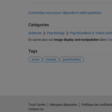
Connectez-vous pour répondre à cette question.
Catégories
Sciences
Psychology
Psychtoolbox-3: Vision and
En savoir plus sur
Image display and manipulation
dans
Cen
Tags
arrow
triangle
psychtoolbox
Voir également
Trust Center
Marques déposées
Politique de confidenti
Contact Us