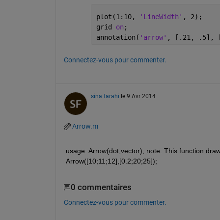
plot(1:10, 
'LineWidth'
, 2);
grid 
on
;
annotation(
'arrow'
, [.21, .5], 
Connectez-vous pour commenter.
sina farahi
le 9 Avr 2014
Arrow.m
usage: Arrow(dot,vector); note: This function draw
Arrow([10;11;12],[0.2;20;25]);
0 commentaires
Connectez-vous pour commenter.