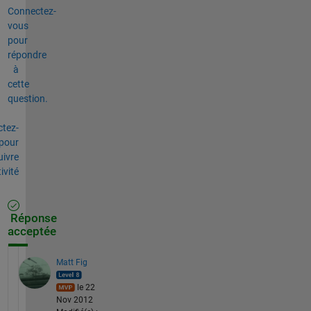
Connectez-
vous
pour
répondre
à
cette
question.
tez-
pour
uivre
tivité
Réponse
acceptée
Matt Fig
le 22
Nov 2012