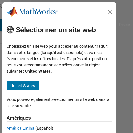
Passer au contenu
MATLAB
Answers
AB Answers
File Exchange
Cody
AI Chat Playground
Discuss
Sélectionner un site web
Choisissez un site web pour accéder au contenu traduit
dans votre langue (lorsqu'il est disponible) et voir les
Changing
événements et les offres locales. D’après votre position,
nous vous recommandons de sélectionner la région
the color
suivante :
United States
.
of image
United States
Eric
Vous pouvez également sélectionner un site web dans la
Tang
liste suivante :
26
Juin
Amériques
2020
2
América Latina
(Español)
Réponses