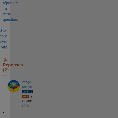
répondre
à
cette
question.
tez-
pour
uivre
tivité
Réponses
(2)
Image
Analyst
le
26 Juin
2020