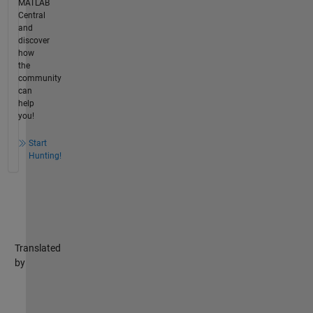
MATLAB
Central
and
discover
how
the
community
can
help
you!
Start
Hunting!
Translated
by