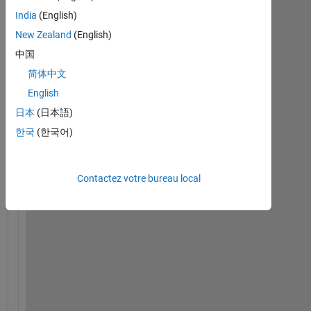
body
India
(English)
scan.jpg
New Zealand
(English)
中国
H
简体中文
o
English
w 
c
日本
(日本語)
a
한국
(한국어)
n 
I 
c
Contactez votre bureau local
h
a
n
g
e 
t
h
e 
w