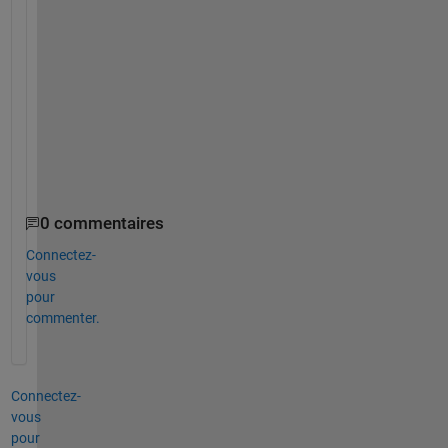
n 
a
d
v
a
n
c
e
!
0 commentaires
Connectez-
vous
pour
commenter.
Connectez-
vous
pour