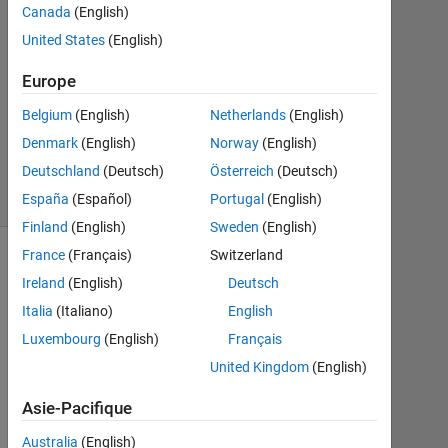
Canada
(English)
United States
(English)
Mise
à
Europe
jour
23
Belgium
(English)
Netherlands
(English)
Oct
Denmark
(English)
Norway
(English)
2024
Deutschland
(Deutsch)
Österreich
(Deutsch)
11 Vues
(30 jours)
España
(Español)
Portugal
(English)
Finland
(English)
Sweden
(English)
France
(Français)
Switzerland
Ireland
(English)
Deutsch
Italia
(Italiano)
English
Luxembourg
(English)
Français
United Kingdom
(English)
Asie-Pacifique
blackNWhite
Australia
(English)