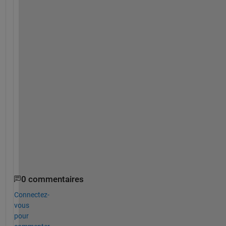
U
s
e 
c
o
l
o
r
m
a
p
(
)
0 commentaires
Connectez-
vous
pour