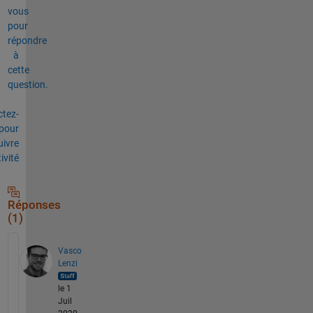
vous
pour
répondre
à
cette
question.
tez-
pour
uivre
tivité
Réponses
(1)
Vasco
Lenzi
le 1
Juil