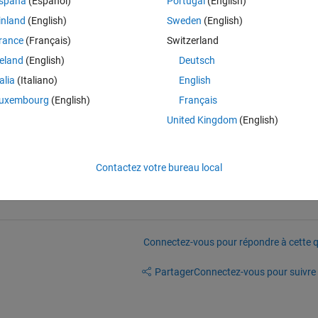
spaña
(Español)
Portugal
(English)
inland
(English)
Sweden
(English)
f X and Y must match.
rance
(Français)
Switzerland
he NaN's it became 60
reland
(English)
Deutsch
variable, so the NaN's have already been removed before z-scoring. The 
talia
(Italiano)
English
uxembourg
(English)
Français
w?
United Kingdom
(English)
but can't find anything that helps.
Contactez votre bureau local
Connectez-vous pour répondre à cette q
Partager
Connectez-vous pour suivre l