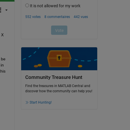
X 
be 
n 
his 
Community Treasure Hunt
Find the treasures in MATLAB Central and
discover how the community can help you!
Start Hunting!