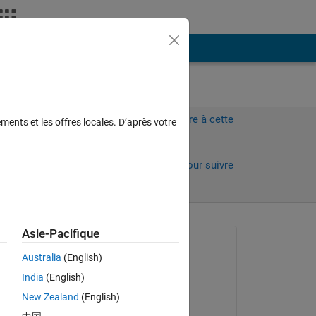
Plus
Connectez-vous pour répondre à cette
ments et les offres locales. D’après votre
question.
Partager
Connectez-vous pour suivre
l’activité
Asie-Pacifique
Question posée :
Australia
(English)
Ben Yang
India
(English)
le 12 Déc 2012
New Zealand
(English)
Modifié(e) :
hat 