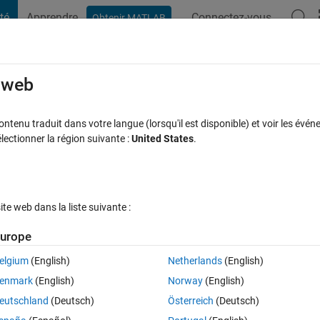
té
Apprendre
Connectez-vous
Obtenir MATLAB
t Playground
Discussions
Compétitions
Blogs
Publication
rcourir
FAQ MATLAB
Plus
e web
nequal lengths
tenu traduit dans votre langue (lorsqu'il est disponible) et voir les événe
ctionner la région suivante :
United States
.
se acceptée
Mise à jour 29 Déc 2019
20 Vues (30 jours)
e web dans la liste suivante :
urope
elgium
(English)
Netherlands
(English)
0 votes
enmark
(English)
Norway
(English)
with an issue that may be quite basic.
eutschland
(Deutsch)
Österreich
(Deutsch)
oef function on. These variables, however, have different lengths, such t