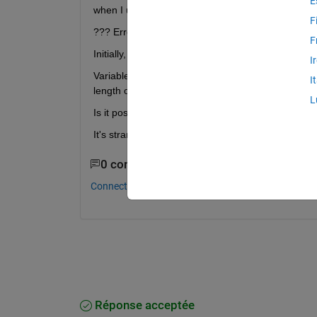
E
when I use the corrcoef function, I get:
F
??? Error using ==> corrcoef at 73 The lengths o
F
Initially, length(Variable A) = 62 after removing t
I
Variable B is actually a zscored data of another 
I
length of Variable B is at 61.
L
Is it possible for me to get the corrcoef? If so, ho
It's strange that I've tried Googling for a solution 
0 commentaires
Connectez-vous pour commenter.
Réponse acceptée