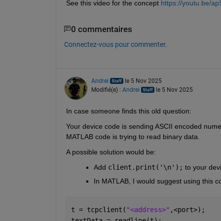
See this video for the concept 
https://youtu.be/a
0 commentaires
Connectez-vous pour commenter.
Andrei
le 5 Nov 2025
Modifié(e) :
Andrei
le 5 Nov 2025
In case someone finds this old question:
Your device code is sending ASCII encoded numeric
MATLAB code is trying to read binary data.
A possible solution would be:
Add 
client.print('\n');
 to your dev
In MATLAB, I would suggest using this c
t = tcpclient(
"<address>"
,<port>);
textData = readline(t);