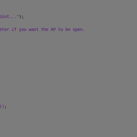
oint..."
);
eter if you want the AP to be open.
()
;  
      
     
       