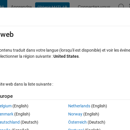
té
Apprendre
Connectez-vous
Obtenir MATLAB
t Playground
Discussions
Compétitions
Blogs
Publication
rcourir
FAQ MATLAB
Plus
e web
ta from Arduino/ESP32 to MATLAB?
tenu traduit dans votre langue (lorsqu'il est disponible) et voir les événe
ctionner la région suivante :
United States
.
Mise à jour 5 Nov 2025
44 Vues (30 jours)
e web dans la liste suivante :
urope
elgium
(English)
Netherlands
(English)
0 votes
Ouvrir dans MATLAB Online
enmark
(English)
Norway
(English)
sensor that connected to ESP32 as a microcontroller and access point. I 
eutschland
(Deutsch)
Österreich
(Deutsch)
gh TCP/IP Protocol and receive it in MATLAB. The problem is I don't k