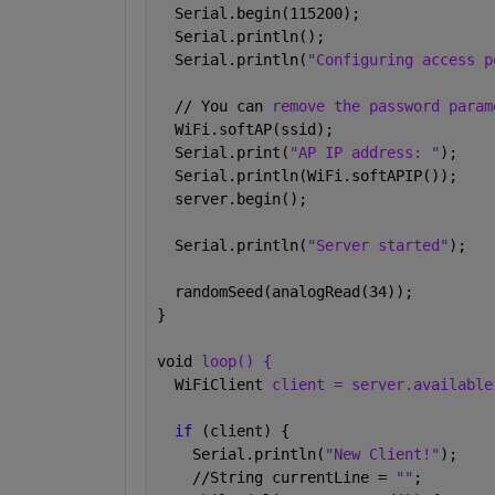
  Serial.begin(115200);
  Serial.println();
  Serial.println(
"Configuring access p
  // You can 
remove the password param
  WiFi.softAP(ssid);
  Serial.print(
"AP IP address: "
);
  Serial.println(WiFi.softAPIP());
  server.begin();
  Serial.println(
"Server started"
);
  randomSeed(analogRead(34));
}
void 
loop() {
  WiFiClient 
client = server.available
if 
(client) {                       
    Serial.println(
"New Client!"
);    
    //String currentLine = 
""
;        