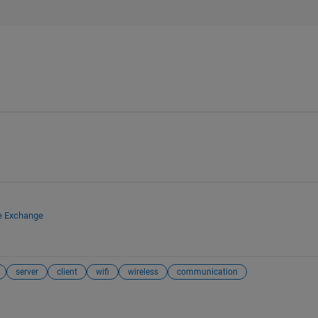
le Exchange
server
client
wifi
wireless
communication