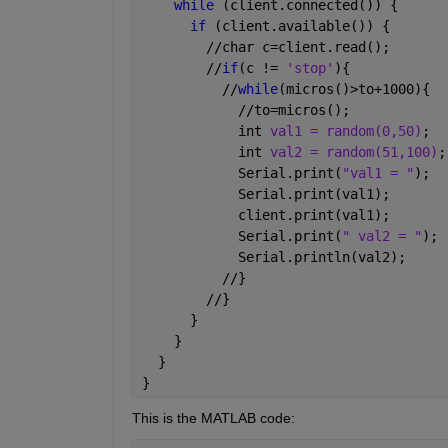
while 
(client.connected()) {      
if 
(client.available()) {
        //char c=client.read();
        //
if
(c != 
'stop'
){
          //
while
(micros()>to+1000){
            //to=micros();
            int 
val1 = random(0,50)
;
            int 
val2 = random(51,100)
;
            Serial.print(
"val1 = "
);
            Serial.print(val1);
            client.print(val1);
            Serial.print(
" val2 = "
);
            Serial.println(val2);
          //}
        //}
      }
    }
  }
}
This is the MATLAB code: