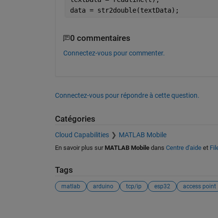
data = str2double(textData);
0 commentaires
Connectez-vous pour commenter.
Connectez-vous pour répondre à cette question.
Catégories
Cloud Capabilities
MATLAB Mobile
En savoir plus sur
MATLAB Mobile
dans
Centre d'aide
et
Fi
Tags
matlab
arduino
tcp/ip
esp32
access point
Voir également