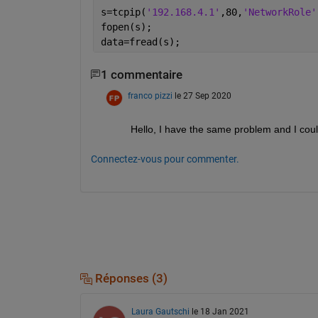
s=tcpip(
'192.168.4.1'
,80,
'NetworkRole'
fopen(s);
data=fread(s);
1 commentaire
franco pizzi
le 27 Sep 2020
Hello, I have the same problem and I could
Connectez-vous pour commenter.
Réponses (3)
Laura Gautschi
le 18 Jan 2021