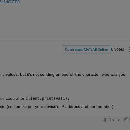
pSs1dOlFF0
0 votes
Ouvrir dans MATLAB Online
 values, but it's not sending an end-of-line character, whereas your 
ice code after 
client.print(val1);
ode (customize per your device's IP address and port number)
Theme