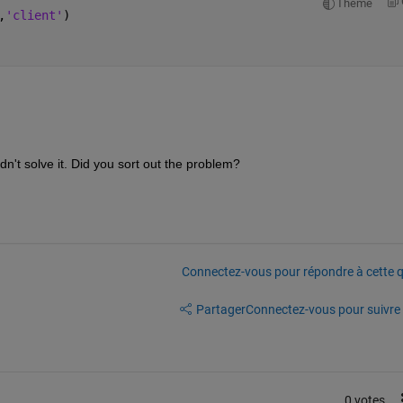
Theme
,
'client'
)
n't solve it. Did you sort out the problem? 
Connectez-vous pour répondre à cette q
Partager
Connectez-vous pour suivre l
0 votes