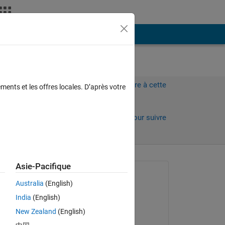
Plus
Connectez-vous pour répondre à cette
ments et les offres locales. D’après votre
question.
Partager
Connectez-vous pour suivre
l’activité
Asie-Pacifique
Question posée :
Australia
(English)
Andhika Nagami
India
(English)
le 13 Juil 2020
New Zealand
(English)
now 
Modifié(e) :