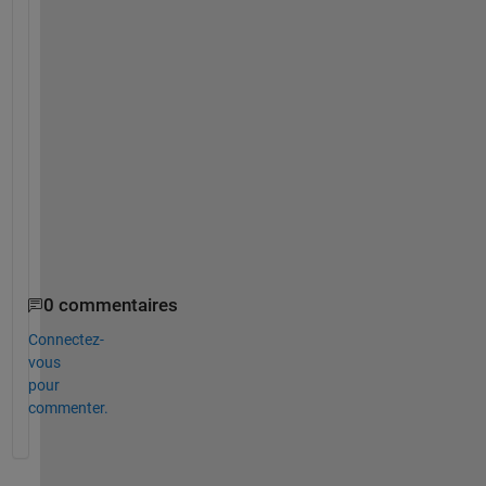
e
t
h
o
d
. 
T
h
a
n
k
s
0 commentaires
Connectez-
vous
pour
commenter.