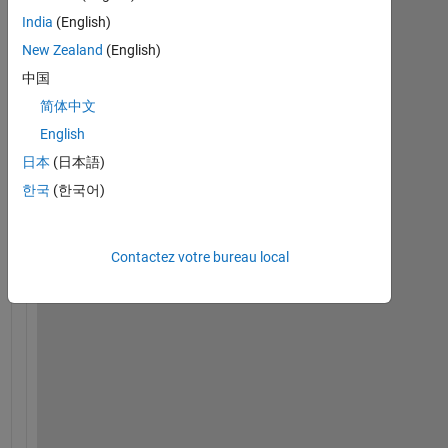
India
(English)
H
New Zealand
(English)
i 
中国
I 
简体中文
h
a
English
v
日本
(日本語)
e 
한국
(한국어)
a 
v
e
Contactez votre bureau local
c
t
o
r 
t
h
a
t 
g