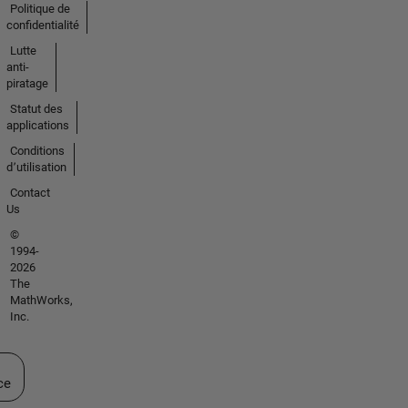
Politique de
confidentialité
Lutte
anti-
piratage
Statut des
applications
Conditions
d՚utilisation
Contact
Us
©
1994-
2026
The
MathWorks,
Inc.
ectionner un site web
ce