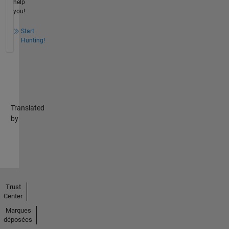
help
you!
Start
Hunting!
Translated
by
Trust
Center
Marques
déposées