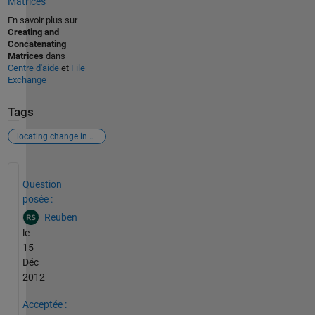
Matrices
En savoir plus sur
Creating and
Concatenating
Matrices
dans
Centre d'aide
et
File
Exchange
Tags
locating change in direction
Voir également
Question
posée :
Reuben
le
15
Déc
2012
Acceptée :