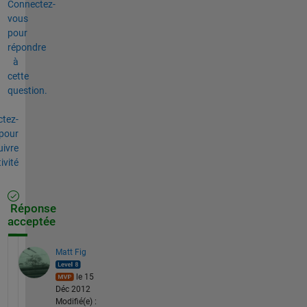
Connectez-
vous
pour
répondre
à
cette
question.
tez-
pour
uivre
tivité
Réponse
acceptée
Matt Fig
le 15
Déc 2012
Modifié(e) :