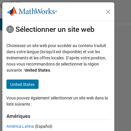
Passer au contenu
MATLAB
Answers
AB Answers
File Exchange
Cody
AI Chat Playground
Discuss
Sélectionner un site web
Choisissez un site web pour accéder au contenu traduit
dans votre langue (lorsqu'il est disponible) et voir les
Quick way
événements et les offres locales. D’après votre position,
nous vous recommandons de sélectionner la région
to find the
suivante :
United States
.
point where
a vector
United States
changes
Vous pouvez également sélectionner un site web dans la
from
liste suivante :
increasing
Amériques
to
decreasing.
América Latina
(Español)