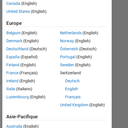
Canada
(English)
United States
(English)
Reuben
15
Europe
Déc
2012
Belgium
(English)
Netherlands
(English)
1
Denmark
(English)
Norway
(English)
Réponse
Deutschland
(Deutsch)
Österreich
(Deutsch)
Réponse
España
(Español)
Portugal
(English)
acceptée
Finland
(English)
Sweden
(English)
7 Vues
France
(Français)
Switzerland
(30 jours)
Ireland
(English)
Deutsch
Italia
(Italiano)
English
Luxembourg
(English)
Français
United Kingdom
(English)
Asie-Pacifique
Australia
(English)