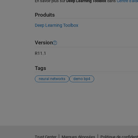
En savoir plus sur
Deep Learning Toolbox
dans
Centre d'aid
Produits
Deep Learning Toolbox
Version
R11.1
Tags
neural networks
demo bp4
Voir également
Trust Center
Marques déposées
Politique de confidenti