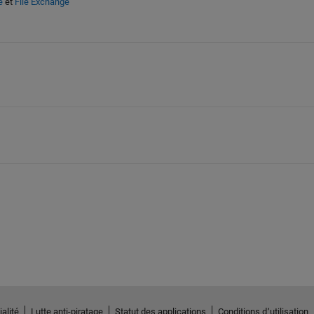
e
et
File Exchange
alité
Lutte anti-piratage
Statut des applications
Conditions d՚utilisation