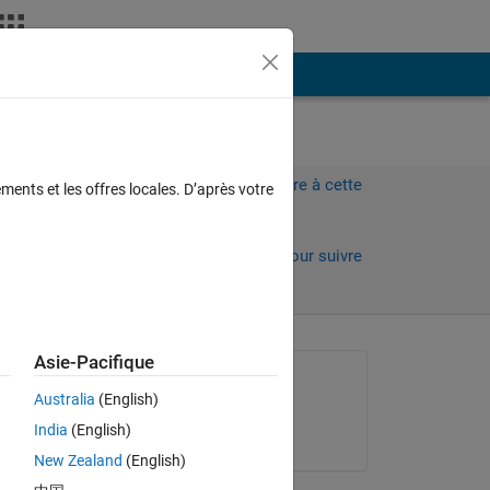
Plus
Connectez-vous pour répondre à cette
ments et les offres locales. D’après votre
question.
Partager
Connectez-vous pour suivre
l’activité
Asie-Pacifique
Question posée :
Australia
(English)
Stefan Baginski
India
(English)
le 27 Juil 2020
New Zealand
(English)