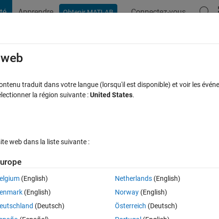
té
Apprendre
Connectez-vous
Obtenir MATLAB
t Playground
Discussions
Compétitions
Blogs
Publication
rcourir
FAQ MATLAB
Plus
e web
tenu traduit dans votre langue (lorsqu'il est disponible) et voir les événe
ctionner la région suivante :
United States
.
32 Vues (30 jours)
e web dans la liste suivante :
urope
elgium
(English)
Netherlands
(English)
0 votes
enmark
(English)
Norway
(English)
Neural Network Toolbox especially the files demobp4.m and demobp6.m.
eutschland
(Deutsch)
Österreich
(Deutsch)
se example but I need to know the original function of those patterns. 