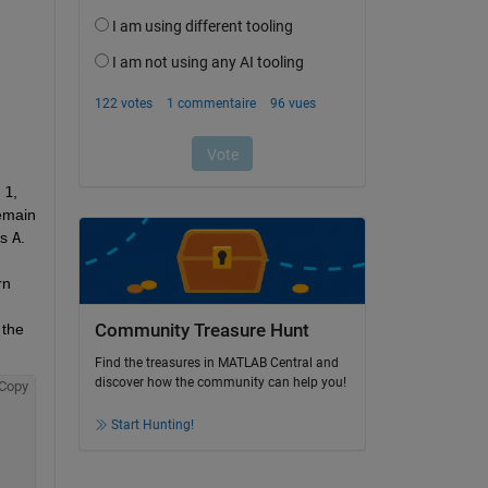
1
, 
emain 
as
A
.
n 
the 
Community Treasure Hunt
Find the treasures in MATLAB Central and
discover how the community can help you!
Copy
Start Hunting!