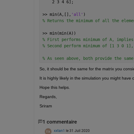
    2 3 4 6];
>> min(A,[],
'all'
)
% Returns the minimum of all the eleme
>> min(min(A))
% First performs minimum of A, implies
% Second perform minimum of [1 3 0 1],
% As seen above, both provide the same
So, it should be the same for the matrix you consid
It is highly likely in the simulation you might have 
Hope this helps.
Regards,
Sriram
1 commentaire
xxtan1
le 31 Juil 2020