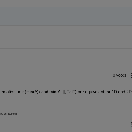
0 votes
mentation. min(min(A)) and min(A, [], ''all'') are equivalent for 1D and 2D 
us ancien