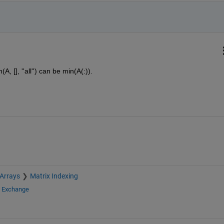
, [], ''all'') can be min(A(:)).
 Arrays
Matrix Indexing
e Exchange