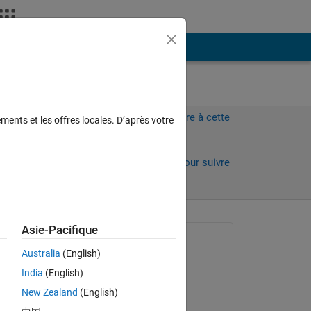
Plus
Connectez-vous pour répondre à cette
ments et les offres locales. D’après votre
question.
Partager
Connectez-vous pour suivre
l’activité
 anciens
Asie-Pacifique
Question posée :
Australia
(English)
xxtan1
India
(English)
le 31 Juil 2020
New Zealand
(English)
Commenté :