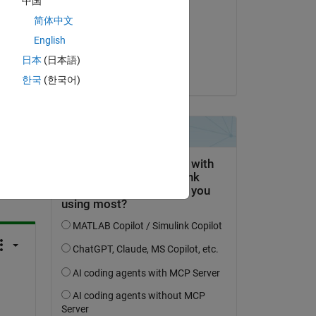
中国
Vladimir Sovkov
简体中文
le 31 Juil 2020
English
Acceptée :
日本
(日本語)
Sriram Tadavarty
한국
(한국어)
uestion.
’activité