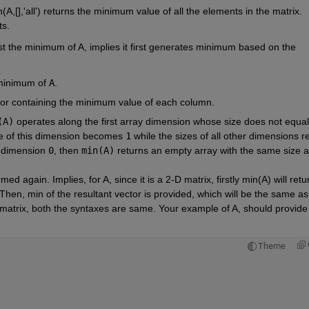
(A,[],'all') returns the minimum value of all the elements in the matrix. 
ts.
t the minimum of A, implies it first generates minimum based on the 
minimum of
A
.
tor containing the minimum value of each column.
(A)
operates along the first array dimension whose size does not equal
ze of this dimension becomes
1
while the sizes of all other dimensions r
t dimension
0
, then
min(A)
returns an empty array with the same size 
 again. Implies, for A, since it is a 2-D matrix, firstly min(A) will retur
en, min of the resultant vector is provided, which will be the same as 
a matrix, both the syntaxes are same. Your example of A, should provide 
Theme