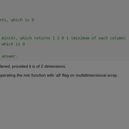
nts, which is 0
 min(A), which returns 1 3 0 1 (minimum of each column)
 which is 0
 answer.
ered, provided it is of 2 dimensions.
operating the min function with 'all' flag on multidimensional array.