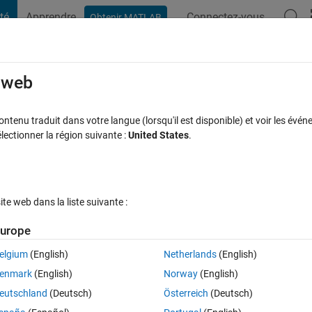
té
Apprendre
Connectez-vous
Obtenir MATLAB
t Playground
Discussions
Compétitions
Blogs
Publication
rcourir
FAQ MATLAB
Plus
e web
A, []. ''all'') ?
tenu traduit dans votre langue (lorsqu'il est disponible) et voir les événe
ctionner la région suivante :
United States
.
e acceptée
Mise à jour 31 Juil 2020
49 Vues (30 jours)
e web dans la liste suivante :
Afficher commentaires plus
urope
elgium
(English)
Netherlands
(English)
0 votes
enmark
(English)
Norway
(English)
eutschland
(Deutsch)
Österreich
(Deutsch)
eans in this command?