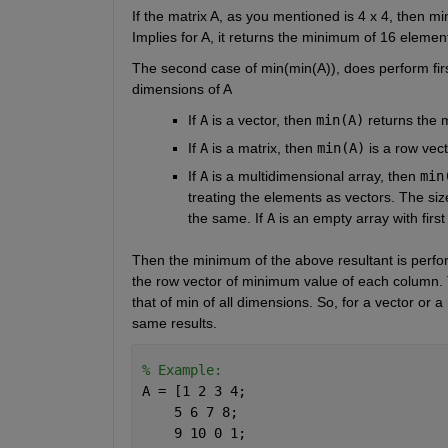
If the matrix A, as you mentioned is 4 x 4, then min
Implies for A, it returns the minimum of 16 elemen
The second case of min(min(A)), does perform firs
dimensions of A
If
A
is a vector, then
min(A)
returns the 
If
A
is a matrix, then
min(A)
is a row vec
If
A
is a multidimensional array, then
min
treating the elements as vectors. The si
the same. If
A
is an empty array with firs
Then the minimum of the above resultant is performed
the row vector of minimum value of each column. Th
that of min of all dimensions. So, for a vector or 
same results.
% Example:
A = [1 2 3 4;
    5 6 7 8;
    9 10 0 1;