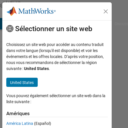
Passer au contenu
MATLAB
Answers
AB Answers
File Exchange
Cody
AI Chat Playground
Discuss
Sélectionner un site web
Choisissez un site web pour accéder au contenu traduit
dans votre langue (lorsqu'il est disponible) et voir les
Error
événements et les offres locales. D’après votre position,
nous vous recommandons de sélectionner la région
While
suivante :
United States
.
running a
while
United States
loop
Vous pouvez également sélectionner un site web dans la
(index
liste suivante :
exceeds
Amériques
number
of array
América Latina
(Español)