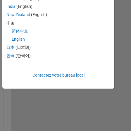
g
India
(English)
e
New Zealand
(English)
n
e
中国
r
简体中文
a
English
t
e 
日本
(日本語)
c
한국
(한국어)
h
i
r
Contactez votre bureau local
p 
s
i
g
n
a
l 
f
o