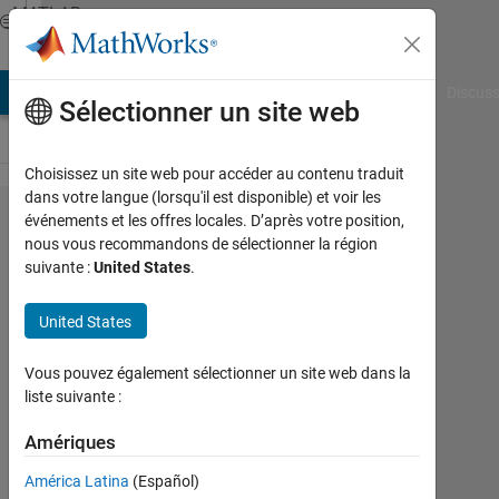
Passer au contenu
MATLAB
Answers
AB Answers
File Exchange
Cody
AI Chat Playground
Discuss
Sélectionner un site web
Choisissez un site web pour accéder au contenu traduit
dans votre langue (lorsqu'il est disponible) et voir les
how to
événements et les offres locales. D’après votre position,
nous vous recommandons de sélectionner la région
generate
suivante :
United States
.
chirp
signal ?
United States
Vous pouvez également sélectionner un site web dans la
Aniket
liste suivante :
24
Jan
Amériques
2013
América Latina
(Español)
1