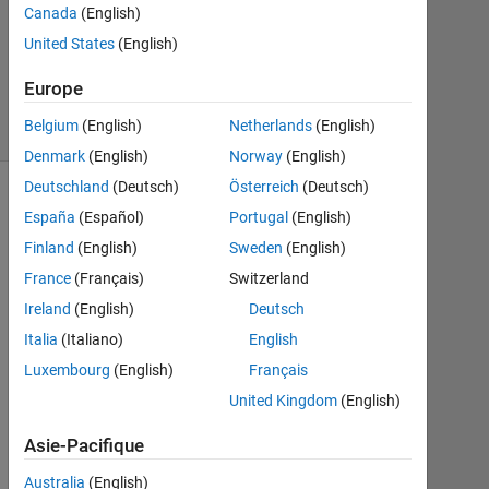
Réponse
Canada
(English)
United States
(English)
Réponse
acceptée
Europe
8 Vues
Belgium
(English)
Netherlands
(English)
(30 jours)
Denmark
(English)
Norway
(English)
Deutschland
(Deutsch)
Österreich
(Deutsch)
España
(Español)
Portugal
(English)
Finland
(English)
Sweden
(English)
France
(Français)
Switzerland
Ireland
(English)
Deutsch
Italia
(Italiano)
English
Luxembourg
(English)
Français
H
United Kingdom
(English)
o
w 
Asie-Pacifique
t
o 
Australia
(English)