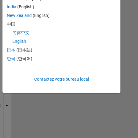
n
India
(English)
'
New Zealand
(English)
t 
中国
f
i
简体中文
x 
English
t
日本
(日本語)
h
i
한국
(한국어)
s 
e
r
Contactez votre bureau local
r
o
r
Index 
exceeds matrix dimensions.
Error 
in bulanan (line 11)
bar( mr(inthn).Rain );