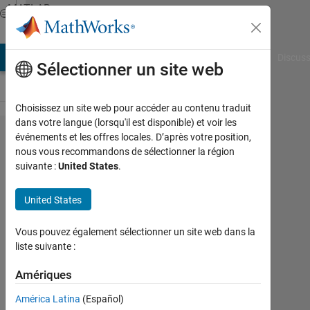
Passer au contenu
MATLAB
Answers
AB Answers
File Exchange
Cody
AI Chat Playground
Discuss
Sélectionner un site web
Choisissez un site web pour accéder au contenu traduit
dans votre langue (lorsqu'il est disponible) et voir les
error "Index
événements et les offres locales. D’après votre position,
nous vous recommandons de sélectionner la région
exceeds
suivante :
United States
.
matrix
dimensions."
United States
in my GUI
Vous pouvez également sélectionner un site web dans la
liste suivante :
Soni
huu
Amériques
28
América Latina
(Español)
Jan