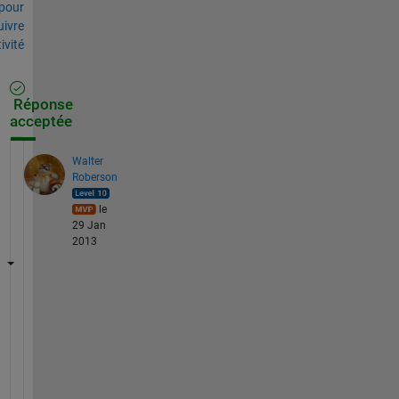
pour
uivre
tivité
Réponse
acceptée
Walter
Roberson
le
29 Jan
2013
I 
h
a
v