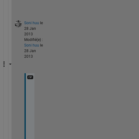
m
.
Soni huu
le
28 Jan
2013
Modifié(e) :
Soni huu
le
28 Jan
2013
i
f 
i 
c
h
a
n
g