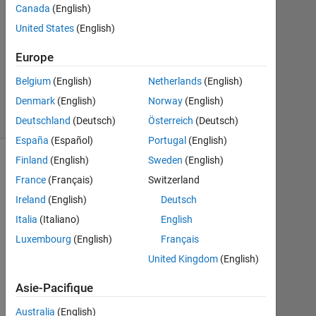
Canada
(English)
2013
1
United States
(English)
Réponse
Europe
Réponse
Belgium
(English)
Netherlands
(English)
acceptée
Denmark
(English)
Norway
(English)
1 Vue
(30 jours)
Deutschland
(Deutsch)
Österreich
(Deutsch)
España
(Español)
Portugal
(English)
Finland
(English)
Sweden
(English)
Afficher
France
(Français)
Switzerland
commentaires
plus
Ireland
(English)
Deutsch
anciens
Italia
(Italiano)
English
Luxembourg
(English)
Français
United Kingdom
(English)
i 
Asie-Pacifique
c
Australia
(English)
a