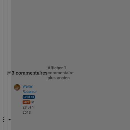
case 
1
       1;
case 
2
       2;
end 
   mr = MonthlyRain( RainData );      
   bar( mr(inthn).Rain );
       ylabel(
'Akumulasi Curah Hujan (mm)'
)
       xlabel(
'Bulan'
)
Afficher 1
3 commentaires
commentaire
plus ancien
Walter
Roberson
le
28 Jan
2013