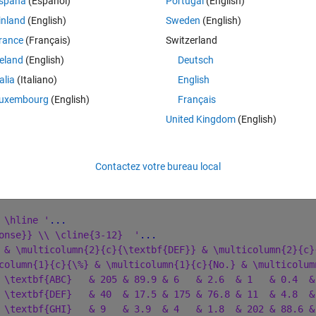
spaña
(Español)
Portugal
(English)
inland
(English)
Sweden
(English)
own via an annotation textbox. in my example code, the upper table works
rance
(Français)
Switzerland
. duplicate the 'GHI' row), results in an 
Warning: Error updating 
reland
(English)
Deutsch
talia
(Italiano)
English
uxembourg
(English)
Français
Theme
United Kingdom
(English)
Contactez votre bureau local
 \hline '
...
onse}} \\ \cline{3-12}  '
...
 & \multicolumn{2}{c}{\textbf{DEF}} & \multicolumn{2}{c}
column{1}{c}{\%} & \multicolumn{1}{c}{No.} & \multicolum
 \textbf{ABC}   & 205 & 89.9 & 6   & 2.6  & 1   & 0.4  &
 \textbf{DEF}   & 40  & 17.5 & 175 & 76.8 & 11  & 4.8  &
 \textbf{GHI}   & 9   & 3.9  & 4   & 1.8  & 202 & 88.6 &