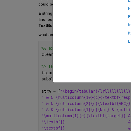
E
could be the cause for this effect. 
F
a string, containing a latex formated table, is sh
F
fine. but, when just adding another row of data (e.g
I
TextBox
. 
I
what am is missing???
L
%% example
clear 
all
; close 
all
;
%% this works fine
figure()
subplot(2,1,1); axis 
off
;
strA = [
'\begin{tabular}{lrllllllllll}
' & & \multicolumn{10}{c}{\textbf{resp
' & & \multicolumn{2}{c}{\textbf{ABC}}
' & & \multicolumn{1}{c}{No.} & \multi
'\multicolumn{1}{c}{\textbf{target}} &
'\textbf{}                           &
'\textbf{}                           &