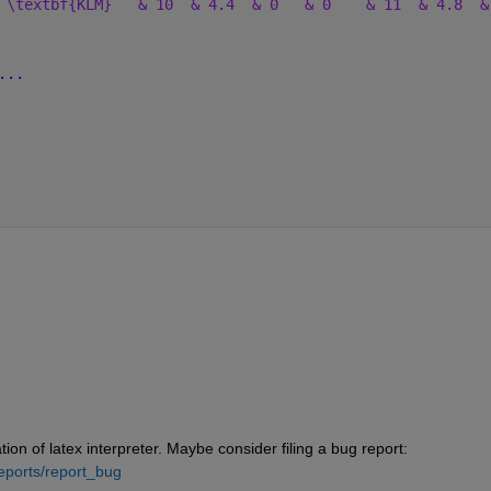
 \textbf{KLM}   & 10  & 4.4  & 0   & 0    & 11  & 4.8  &
...
on of latex interpreter. Maybe consider filing a bug report: 
eports/report_bug