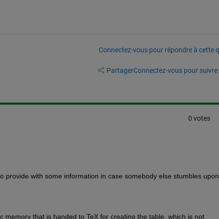
Connectez-vous pour répondre à cette q
Partager
Connectez-vous pour suivre l
0 votes
like to provide with some information in case somebody else stumbles upon 
c memory that is handed to TeX for creating the table, which is not 