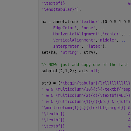
'\textbf{}                           &
'\end{tabular}'
];
ha = annotation(
'textbox'
,[0 0.5 1 0.5
'EdgeColor'
, 
'none'
,
...
'HorizontalAlignment'
,
'center'
,
...
'VerticalAlignment'
,
'middle'
,
...
'Interpreter'
, 
'latex'
);
set(ha, 
'String'
, strA);
%% NOW: just add copy one of the last 
subplot(2,1,2); axis 
off
;
strB = [
'\begin{tabular}{lrllllllllll}
' & & \multicolumn{10}{c}{\textbf{resp
' & & \multicolumn{2}{c}{\textbf{ABC}}
' & & \multicolumn{1}{c}{No.} & \multi
'\multicolumn{1}{c}{\textbf{target}} &
'\textbf{}                           &
'\textbf{}                           &
'\textbf{}                           &