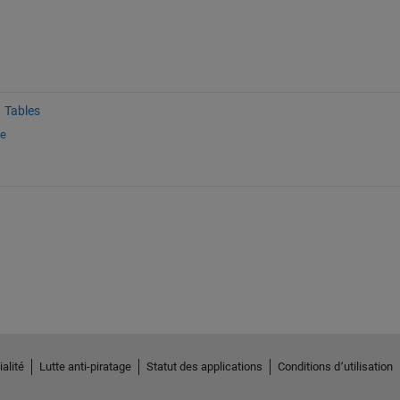
Tables
ge
alité
Lutte anti-piratage
Statut des applications
Conditions d՚utilisation