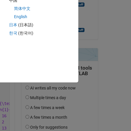
中国
Andreas Apostolatos
简体中文
le 12 Nov 2021
 
English
Acceptée :
日本
(日本語)
Andreas Apostolatos
한국
(한국어)
Copy
{\textbf{GHI}} & \multicolumn{2}{c}{\textbf{KLM}} & \mul
n{1}{c}{\%} & \multicolumn{1}{c}{No.} & \multicolumn{1}{
 16  & 7.0  & 228 & 25 \\ '
...
 2   & 0.9  & 228 & 25 \\ '
...
 13  & 5.7  & 228 & 25 \\ '
...