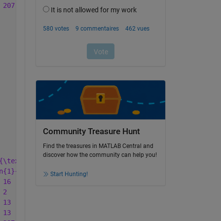
 207 & 90.8 & 228 & 25 \\ '
...
Community Treasure Hunt
Find the treasures in MATLAB Central and
discover how the community can help you!
{\textbf{GHI}} & \multicolumn{2}{c}{\textbf{KLM}} & \mul
n{1}{c}{\%} & \multicolumn{1}{c}{No.} & \multicolumn{1}{
Start Hunting!
 16  & 7.0  & 228 & 25 \\ '
...
 2   & 0.9  & 228 & 25 \\ '
...
 13  & 5.7  & 228 & 25 \\ '
...
 13  & 5.7  & 228 & 25 \\ '
...