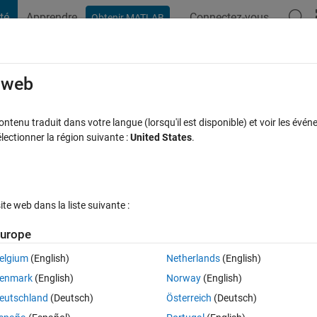
té
Apprendre
Connectez-vous
Obtenir MATLAB
t Playground
Discussions
Compétitions
Blogs
Publication
rcourir
FAQ MATLAB
Plus
e web
m in annotation when adding one line to t
tenu traduit dans votre langue (lorsqu'il est disponible) et voir les événe
ctionner la région suivante :
United States
.
ponse acceptée
Mise à jour 12 Nov 2021
7 Vues (30 jours)
e web dans la liste suivante :
urope
elgium
(English)
Netherlands
(English)
0 votes
Ouvrir dans MATLAB Online
enmark
(English)
Norway
(English)
eutschland
(Deutsch)
Österreich
(Deutsch)
notations, i stumbled upon a weird effect and i really haven't any clue wh