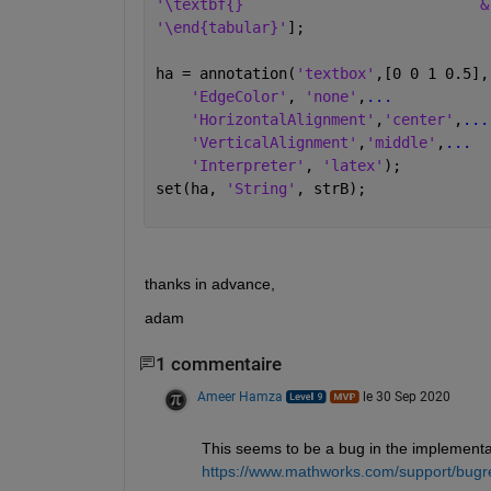
'\textbf{}                           &
'\end{tabular}'
];
ha = annotation(
'textbox'
,[0 0 1 0.5],
'EdgeColor'
, 
'none'
,
...
'HorizontalAlignment'
,
'center'
,
...
'VerticalAlignment'
,
'middle'
,
...
'Interpreter'
, 
'latex'
);
set(ha, 
'String'
, strB);
thanks in advance,
adam
1 commentaire
Ameer Hamza
le 30 Sep 2020
This seems to be a bug in the implementati
https://www.mathworks.com/support/bugr