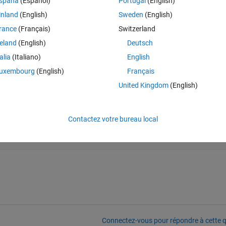
spaña
(Español)
Portugal
(English)
Theme
inland
(English)
Sweden
(English)
rance
(Français)
Switzerland
reland
(English)
Deutsch
talia
(Italiano)
English
uxembourg
(English)
Français
United Kingdom
(English)
Contactez votre bureau local
Connectez-vous pour répondre à cette q