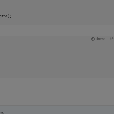
grps);
Theme
rm.