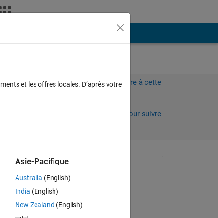
Plus
Connectez-vous pour répondre à cette
ments et les offres locales. D’après votre
question.
Partager
Connectez-vous pour suivre
l’activité
Asie-Pacifique
Question posée :
Australia
(English)
MB
India
(English)
le 1 Oct 2020
ide 
New Zealand
(English)
Commenté :