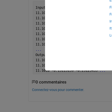
E
F
Input:
11.1000	-0.13104830
F
11.1005	-0.13109738
I
11.1010	-0.13113159
I
11.1015	-0.13115123
11.1020	-0.13115658
L
11.1000	-0.17104830
11.1005	-0.17779738
...
Output:    
11.1000	-0.13104830 -0.17104830 
...
11.1005	-0.13109738 -0.17779738 
...
11.1010	-0.13113159 -0.23123433 
...
0 commentaires
Connectez-vous pour commenter.