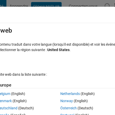
té
Apprendre
Connectez-vous
Obtenir MATLAB
t Playground
Discussions
Compétitions
Blogs
Publication
rcourir
FAQ MATLAB
Plus
e web
to build a table?
tenu traduit dans votre langue (lorsqu'il est disponible) et voir les événe
ctionner la région suivante :
United States
.
ptée
Mise à jour 1 Oct 2020
19 Vues (30 jours)
e web dans la liste suivante :
urope
elgium
(English)
Netherlands
(English)
0 votes
Ouvrir dans MATLAB Online
enmark
(English)
Norway
(English)
t column which repeats itself in every 5 records and displays the values s
eutschland
(Deutsch)
Österreich
(Deutsch)
n I do this? Thanks for the help.    