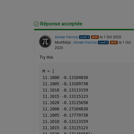
Réponse acceptée
Ameer Hamza
le 1 Oct 2020
Modifié(e) :
Ameer Hamza
le 1 Oct
2020
Try this
M = [
11.1000	-0.13104830
11.1005	-0.13109738
11.1010	-0.13113159
11.1015	-0.13115123
11.1020	-0.13115658
11.1000	-0.17104830
11.1005	-0.17779738
11.1010	-0.13113159
11.1015	-0.13115123
11.1020	-0.13115658];