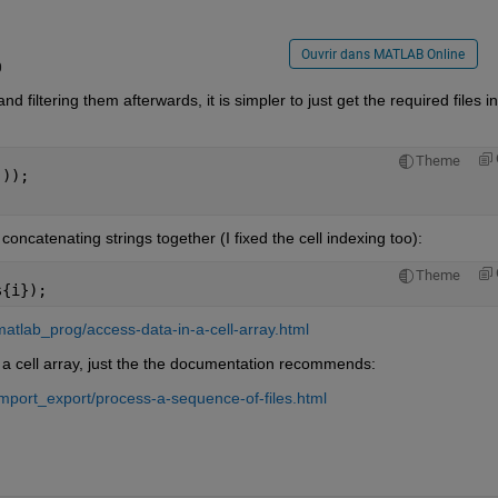
Ouvrir dans MATLAB Online
0
d filtering them afterwards, it is simpler to just get the required files in
Theme
'
));
 concatenating strings together (I fixed the cell indexing too):
Theme
s{i});
tlab_prog/access-data-in-a-cell-array.html
 a cell array, just the the documentation recommends:
mport_export/process-a-sequence-of-files.html