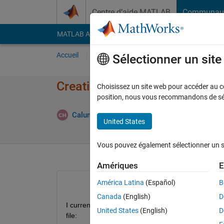
Passer au contenu
Centre d’aide MATLAB
Communau
MATLAB Answers
File Exchange
Cody
AI Cha
Accueil
Poser une question
Répondre
Pa
Sélectionner un sit
Creating a vector of tables
Choisissez un site web pour accéder au con
position, nous vous recommandons de séle
Calum Henderson
7 Oct 2020
1 Réponse
United States
Vous pouvez également sélectionner un sit
Amériques
E
América Latina
(Español)
B
Canada
(English)
D
I currently have a script that loops through a numbe
United States
(English)
D
file: