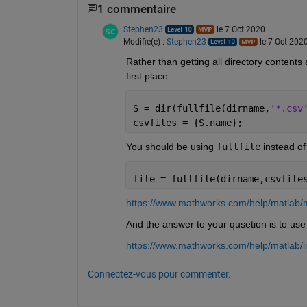
1 commentaire
Stephen23
le 7 Oct 2020
Modifié(e) :
Stephen23
le 7 Oct 202
Rather than getting all directory contents an
first place:
S = dir(fullfile(dirname,
'*.csv
csvfiles = {S.name};
You should be using 
fullfile
 instead of
file = fullfile(dirname,csvfile
https://www.mathworks.com/help/matlab/ma
And the answer to your qusetion is to use
https://www.mathworks.com/help/matlab/i
Connectez-vous pour commenter.