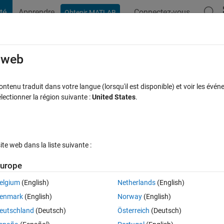
té
Apprendre
Connectez-vous
Obtenir MATLAB
t Playground
Discussions
Compétitions
Blogs
Publication
rcourir
FAQ MATLAB
Plus
e web
tenu traduit dans votre langue (lorsqu'il est disponible) et voir les événe
ctionner la région suivante :
United States
.
Réponse acceptée
Mise à jour 8 Oct 2020
7 Vues (30 jours)
e web dans la liste suivante :
Afficher commentaires plus
urope
elgium
(English)
Netherlands
(English)
0 votes
Ouvrir dans MATLAB Online
enmark
(English)
Norway
(English)
r of '.csv' files in a directory and creates a table with the data from ea
eutschland
(Deutsch)
Österreich
(Deutsch)