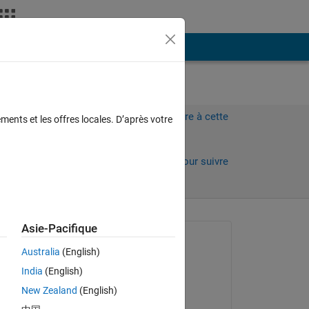
Plus
Connectez-vous pour répondre à cette
ments et les offres locales. D’après votre
question.
Partager
Connectez-vous pour suivre
l’activité
 anciens
Asie-Pacifique
Question posée :
Australia
(English)
Calum Henderson
India
(English)
le 7 Oct 2020
ch 
New Zealand
(English)
Commenté :