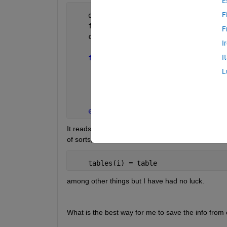
E
F
    directory = dir(dirname);
    filenames = {directory(:).name}';
F
    csvfiles = filenames(endsWith(file
I
I
for 
i = 1:length(csvfiles)
        file = [char(dirname) 
'/' 
char
L
        CTLdata = readmatrix(file);
        table = array2table(CTLdata,
..
'VariableNames'
,{
'Current'
end
It reads the files correclty, but my issue is that onl
of sorts, and I have tried:
    tables(i) = table
among other things but I have had no luck.
What is the best way for me to save the info from 