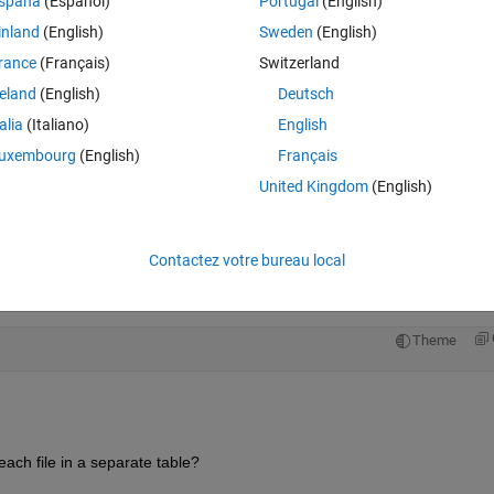
spaña
(Español)
Portugal
(English)
Theme
inland
(English)
Sweden
(English)
rance
(Français)
Switzerland
names,
'.csv'
));
reland
(English)
Deutsch
talia
(Italiano)
English
(csvfiles(i))];
uxembourg
(English)
Français
United Kingdom
(English)
.
,
'Voltage'
,
'Resistance'
});
Contactez votre bureau local
y the final table is saved for use. I would like to produce a "vector of tabl
Theme
each file in a separate table?