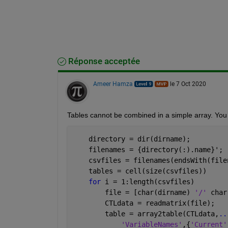
Réponse acceptée
Ameer Hamza
le 7 Oct 2020
Tables cannot be combined in a simple array. You 
    directory = dir(dirname);
    filenames = {directory(:).name}';
    csvfiles = filenames(endsWith(file
    tables = cell(size(csvfiles))
for 
i = 1:length(csvfiles)
        file = [char(dirname) 
'/' 
char
        CTLdata = readmatrix(file);
        table = array2table(CTLdata,
..
'VariableNames'
,{
'Current'