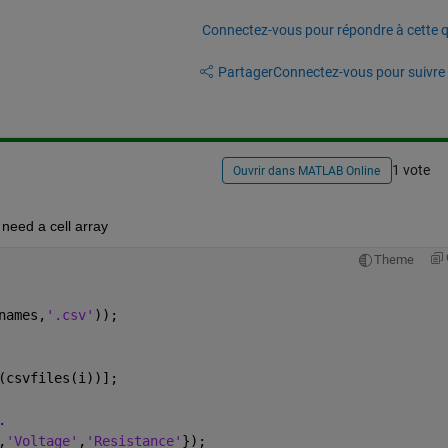
Connectez-vous pour répondre à cette q
Partager
Connectez-vous pour suivre l
1 vote
Ouvrir dans MATLAB Online
need a cell array
Theme
names,
'.csv'
));
(csvfiles(i))];
.
,
'Voltage'
,
'Resistance'
});