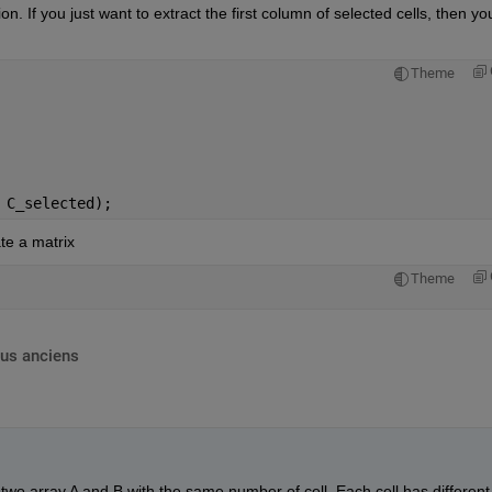
n. If you just want to extract the first column of selected cells, then you
Theme
 C_selected);
te a matrix
Theme
lus anciens
two array A and B with the same number of cell. Each cell has different 