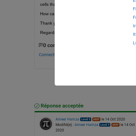
E
cells that interest me, I want, from these selected c
F
How can be done?
F
Thank you for the help 
I
Regards
I
L
0 commentaires
Connectez-vous pour commenter.
Réponse acceptée
Ameer Hamza
le 14 Oct 2020
Modifié(e) :
Ameer Hamza
le 14 Oct
2020