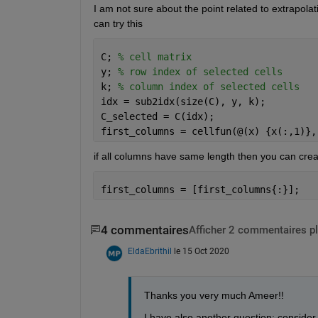
I am not sure about the point related to extrapolatio
can try this
C; 
% cell matrix
y; 
% row index of selected cells
k; 
% column index of selected cells
idx = sub2idx(size(C), y, k);
C_selected = C(idx);
first_columns = cellfun(@(x) {x(:,1)},
if all columns have same length then you can crea
first_columns = [first_columns{:}];
4 commentaires
Afficher 2 commentaires p
EldaEbrithil
le 15 Oct 2020
Thanks you very much Ameer!!
I have also another question: consider 