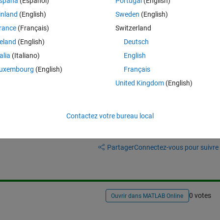
spaña
(Español)
Portugal
(English)
ells, to extrapolate only the first of the three columns. 
inland
(English)
Sweden
(English)
rance
(Français)
Switzerland
reland
(English)
Deutsch
talia
(Italiano)
English
uxembourg
(English)
Français
United Kingdom
(English)
Contactez votre bureau local
Connectez-vous pour répondre à cette q
Partager
Connectez-vous pour suivre l
0 votes
Ouvrir dans MATLAB Online