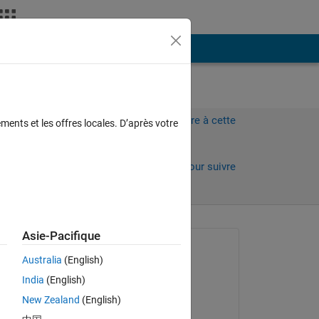
Plus
Connectez-vous pour répondre à cette
ments et les offres locales. D’après votre
question.
Partager
Connectez-vous pour suivre
l’activité
 anciens
Asie-Pacifique
Question posée :
Australia
(English)
EldaEbrithil
India
(English)
le 14 Oct 2020
New Zealand
(English)
Commenté :
the 