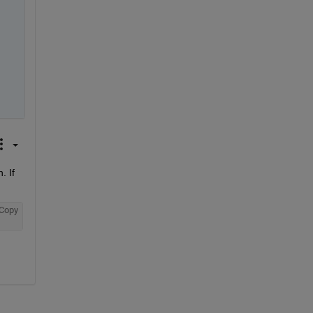
 If 
Copy