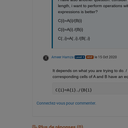
length, i want to perform operations wit
expressions is better?
C{i}=A{i}/{B{i}
C{i}=A{i}./{B{i}
C{:,i}=A{:,i}./{B{:,i}
Ameer Hamza
le 15 Oct 2020
It depends on what you are trying to do. / i
corresponding cells of A and B have an eq
C{i}=A{i}./{B{i}
Connectez-vous pour commenter.
Plus de réponses (0)