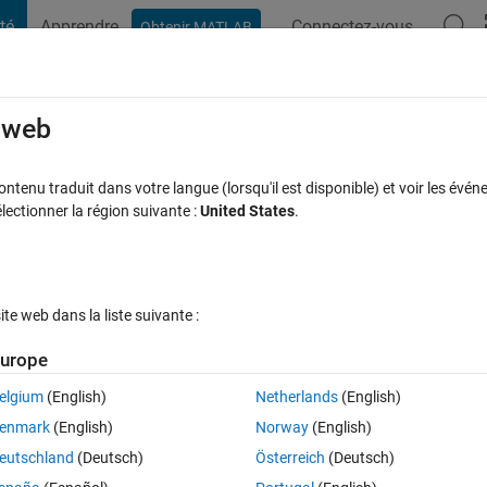
té
Apprendre
Connectez-vous
Obtenir MATLAB
t Playground
Discussions
Compétitions
Blogs
Publication
rcourir
FAQ MATLAB
Plus
e web
trix and operations with cell elements
tenu traduit dans votre langue (lorsqu'il est disponible) et voir les événe
ctionner la région suivante :
United States
.
nse acceptée
Mise à jour 15 Oct 2020
18 Vues (30 jours)
e web dans la liste suivante :
Afficher commentaires plus
urope
elgium
(English)
Netherlands
(English)
0 votes
enmark
(English)
Norway
(English)
eutschland
(Deutsch)
Österreich
(Deutsch)
 Assuming you have the coordinates ( [y k] where y and k are arrays )of 