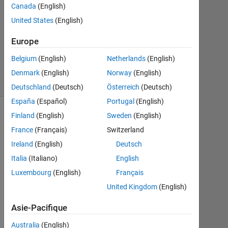
2013
Canada
(English)
1
United States
(English)
Réponse
Europe
Réponse
Belgium
(English)
Netherlands
(English)
acceptée
18 Vues
Denmark
(English)
Norway
(English)
(30 jours)
Deutschland
(Deutsch)
Österreich
(Deutsch)
España
(Español)
Portugal
(English)
Finland
(English)
Sweden
(English)
France
(Français)
Switzerland
Ireland
(English)
Deutsch
Italia
(Italiano)
English
Luxembourg
(English)
Français
United Kingdom
(English)
L
Asie-Pacifique
e
g
Australia
(English)