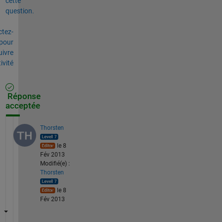
cette
question.
tez-
pour
uivre
tivité
Réponse
acceptée
Thorsten
le 8
Fév 2013
Modifié(e) :
Thorsten
le 8
Fév 2013