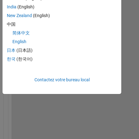
e
India
(English)
n
New Zealand
(English)
d 
c
中国
o
简体中文
m
English
m
a
日本
(日本語)
n
한국
(한국어)
d 
d
e
Contactez votre bureau local
n
o
t
e
s 
a
l
l 
p