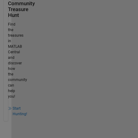
Community
Treasure
Hunt
Find
the
treasures
in
MATLAB
Central
and
discover
how
the
community
can
help
you!
Start
Hunting!