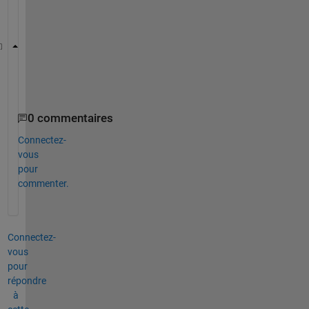
d
?
   *Example 2*:  Plotted items 
are
line
, marker
   *legend  2*:  Is it 
possible to have only one ga
0 commentaires
Connectez-
vous
pour
commenter.
Connectez-
vous
pour
répondre
à