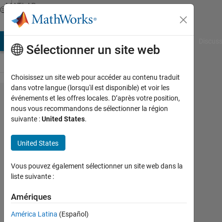
Passer au contenu
MATLAB
Answers
AB Answers
File Exchange
Cody
AI Chat Playground
Discuss
Sélectionner un site web
Choisissez un site web pour accéder au contenu traduit
dans votre langue (lorsqu'il est disponible) et voir les
Building
événements et les offres locales. D’après votre position,
nous vous recommandons de sélectionner la région
legends with
suivante :
United States
.
extraordinary
properties
United States
Vous pouvez également sélectionner un site web dans la
Miroslav
liste suivante :
Balda
Amériques
8
Fév
América Latina
(Español)