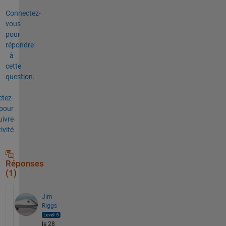
Connectez-
vous
pour
répondre
à
cette
question.
tez-
pour
uivre
tivité
Réponses
(1)
Jim
Riggs
le 28