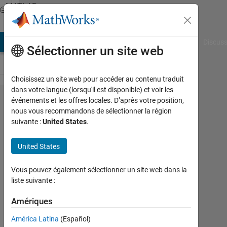
Passer au contenu
MATLAB
Answers
AB Answers
File Exchange
Cody
AI Chat Playground
Discuss
Sélectionner un site web
Choisissez un site web pour accéder au contenu traduit
dans votre langue (lorsqu'il est disponible) et voir les
How to
événements et les offres locales. D’après votre position,
nous vous recommandons de sélectionner la région
return the
suivante :
United States
.
index of
time
United States
steps in
Vous pouvez également sélectionner un site web dans la
Simulink?
liste suivante :
Amériques
Ammar
S.
América Latina
(Español)
27