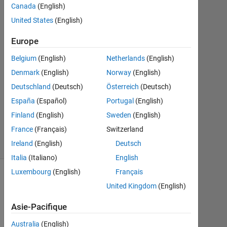
Canada
(English)
Oct
United States
(English)
2020
1
Europe
Réponse
Belgium
(English)
Netherlands
(English)
Mise
Denmark
(English)
Norway
(English)
à
Deutschland
(Deutsch)
Österreich
(Deutsch)
jour
28
España
(Español)
Portugal
(English)
Oct
Finland
(English)
Sweden
(English)
2020
France
(Français)
Switzerland
9 Vues
Ireland
(English)
Deutsch
(30 jours)
Italia
(Italiano)
English
Luxembourg
(English)
Français
United Kingdom
(English)
Asie-Pacifique
Australia
(English)