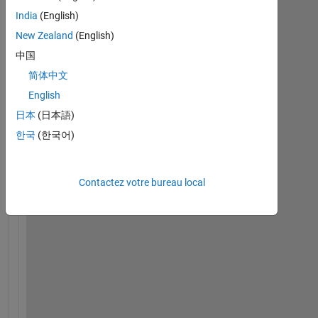
India
(English)
New Zealand
(English)
H
中国
e
简体中文
l
l
English
o
日本
(日本語)
,
한국
(한국어)
I 
w
Contactez votre bureau local
a
n
t 
t
o 
w
r
i
t