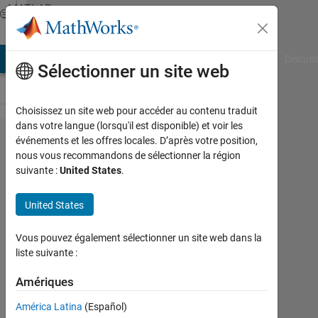
Passer au contenu
MATLAB
Answers
AB Answers
File Exchange
Cody
AI Chat Playground
Discuss
Sélectionner un site web
Choisissez un site web pour accéder au contenu traduit
dans votre langue (lorsqu'il est disponible) et voir les
Is there a
événements et les offres locales. D’après votre position,
nous vous recommandons de sélectionner la région
way to
suivante :
United States
.
extract
partial
United States
derivatives
Vous pouvez également sélectionner un site web dans la
of specific
liste suivante :
layers in
Amériques
deep
learning
América Latina
(Español)