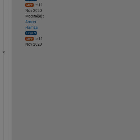
le 11
Nov 2020
Modifié(e) :
Ameer
Hamza
le 11
Nov 2020
C
u
r
r
e
n
t
l
y
, 
y