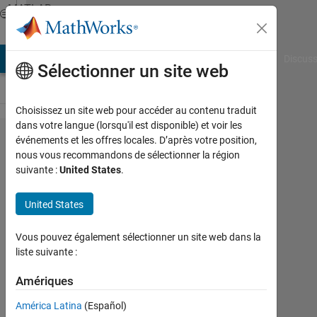
Passer au contenu
MATLAB
Answers
AB Answers
File Exchange
Cody
AI Chat Playground
Discuss
Sélectionner un site web
Choisissez un site web pour accéder au contenu traduit
dans votre langue (lorsqu'il est disponible) et voir les
Moving
événements et les offres locales. D’après votre position,
nous vous recommandons de sélectionner la région
ROIs
suivante :
United States
.
within
images
United States
and
Vous pouvez également sélectionner un site web dans la
across
liste suivante :
images
Amériques
Nandini
América Latina
(Español)