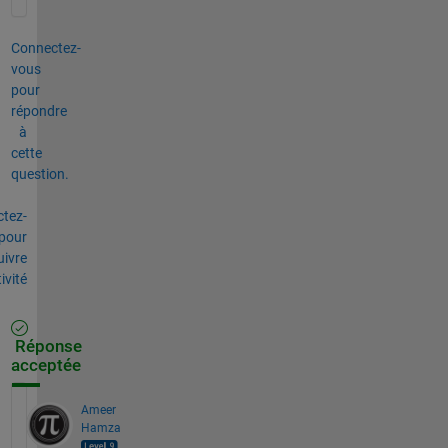
Connectez-
vous
pour
répondre
à
cette
question.
tez-
pour
uivre
tivité
Réponse
acceptée
Ameer
Hamza