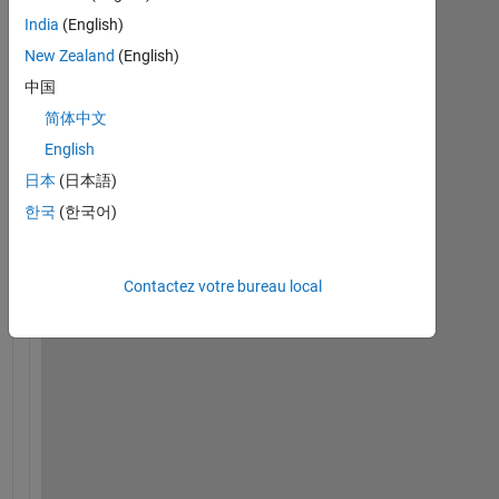
Afficher
India
(English)
commentaires
plus
New Zealand
(English)
anciens
中国
简体中文
English
日本
(日本語)
I 
h
한국
(한국어)
a
v
e 
Contactez votre bureau local
a 
c
o
d
e 
w
h
e
r