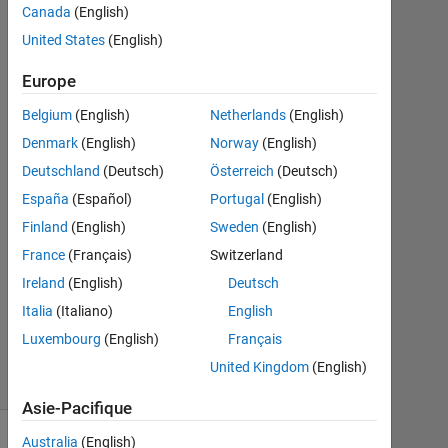
Chatterjee
Canada
(English)
11
United States
(English)
Nov
2020
Europe
2
Réponses
Belgium
(English)
Netherlands
(English)
Denmark
(English)
Norway
(English)
Réponse
Deutschland
(Deutsch)
Österreich
(Deutsch)
acceptée
España
(Español)
Portugal
(English)
Mise
Finland
(English)
Sweden
(English)
à
France
(Français)
Switzerland
jour
Ireland
(English)
Deutsch
16
Italia
(Italiano)
English
Oct
2023
Luxembourg
(English)
Français
30 Vues
United Kingdom
(English)
(30 jours)
Asie-Pacifique
Australia
(English)