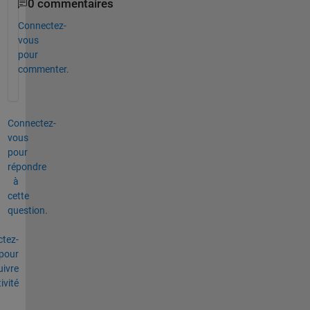
0 commentaires
Connectez-
vous
pour
commenter.
Connectez-
vous
pour
répondre
à
cette
question.
tez-
pour
uivre
tivité