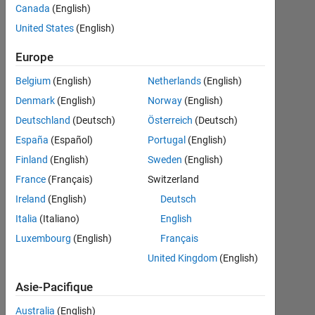
test in
Canada
(English)
PDF?
United States
(English)
Europe
Anmol
Belgium
(English)
Netherlands
(English)
Mathur
22
Denmark
(English)
Norway
(English)
Nov
Deutschland
(Deutsch)
Österreich
(Deutsch)
2020
España
(Español)
Portugal
(English)
1
Finland
(English)
Sweden
(English)
Réponse
France
(Français)
Switzerland
Mise
Ireland
(English)
Deutsch
à
Italia
(Italiano)
English
jour
Luxembourg
(English)
Français
25
Nov
United Kingdom
(English)
2020
Asie-Pacifique
6 Vues
(30 jours)
Australia
(English)