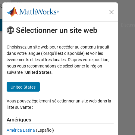
Passer au contenu
MATLAB
Answers
AB Answers
File Exchange
Cody
AI Chat Playground
Discuss
Sélectionner un site web
Choisissez un site web pour accéder au contenu traduit
dans votre langue (lorsqu'il est disponible) et voir les
How
événements et les offres locales. D’après votre position,
nous vous recommandons de sélectionner la région
can i
suivante :
United States
.
save
my box
United States
plot
Vous pouvez également sélectionner un site web dans la
graph
liste suivante :
of
Amériques
Kruskal
wallis
América Latina
(Español)