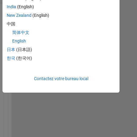
India
(English)
New Zealand
(English)
中国
简体中文
English
日本
(日本語)
한국
(한국어)
T
o 
Contactez votre bureau local
c
a
l
c
u
l
a
t
e 
t