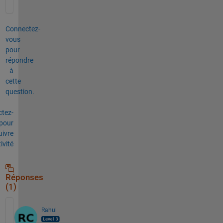
Connectez-
vous
pour
répondre
à
cette
question.
tez-
pour
uivre
tivité
Réponses
(1)
Rahul