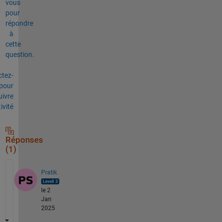
vous
pour
répondre
à
cette
question.
tez-
pour
uivre
tivité
Réponses
(1)
Pratik
le 2
Jan
2025