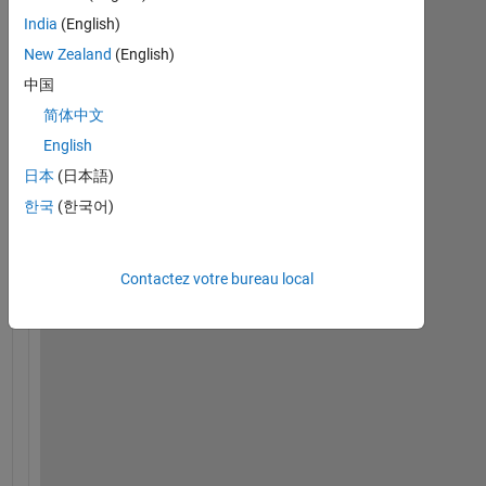
h
India
(English)
a
New Zealand
(English)
v
e 
中国
s
简体中文
i
English
m
u
日本
(日本語)
l
한국
(한국어)
i
n
k 
Contactez votre bureau local
m
o
d
e
l 
a
n
d 
i 