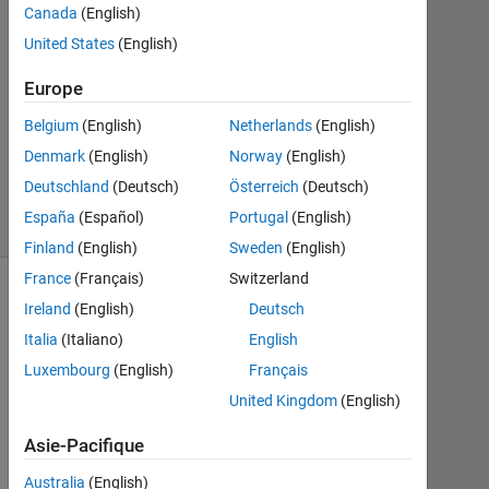
Réponse
Canada
(English)
United States
(English)
Mise
à
Europe
jour
Belgium
(English)
Netherlands
(English)
2
Jan
Denmark
(English)
Norway
(English)
2025
Deutschland
(Deutsch)
Österreich
(Deutsch)
3 Vues
España
(Español)
Portugal
(English)
(30 jours)
Finland
(English)
Sweden
(English)
France
(Français)
Switzerland
Ireland
(English)
Deutsch
Italia
(Italiano)
English
Luxembourg
(English)
Français
United Kingdom
(English)
Asie-Pacifique
I 
Australia
(English)