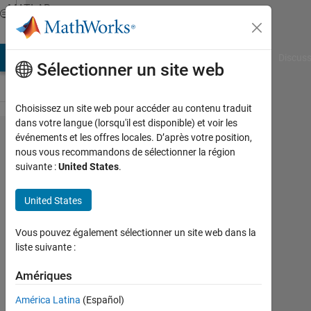
Passer au contenu
MATLAB
Answers
AB Answers
File Exchange
Cody
AI Chat Playground
Discuss
Sélectionner un site web
Choisissez un site web pour accéder au contenu traduit
dans votre langue (lorsqu'il est disponible) et voir les
addition
événements et les offres locales. D’après votre position,
nous vous recommandons de sélectionner la région
in
suivante :
United States
.
simulink
matlab
United States
Vous pouvez également sélectionner un site web dans la
waseem
liste suivante :
29
Déc
Amériques
2020
América Latina
(Español)
1