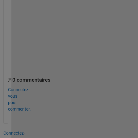
e
s
u
l
t
.
-
-
-
-
-
0 commentaires
Connectez-
vous
pour
commenter.
Connectez-