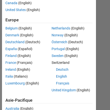
2021
Canada
(English)
1
United States
(English)
Réponse
Europe
Mise
Belgium
(English)
Netherlands
(English)
à
jour
Denmark
(English)
Norway
(English)
5
Deutschland
(Deutsch)
Österreich
(Deutsch)
Mai
España
(Español)
Portugal
(English)
2021
38 Vues
Finland
(English)
Sweden
(English)
(30 jours)
France
(Français)
Switzerland
Ireland
(English)
Deutsch
Italia
(Italiano)
English
Luxembourg
(English)
Français
United Kingdom
(English)
Asie-Pacifique
Australia
(English)