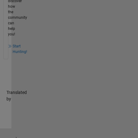
discover
how
the
community
can
help
you!
Start
Hunting!
Translated
by