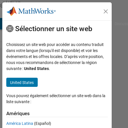
Passer au contenu
MATLAB
Answers
AB Answers
File Exchange
Cody
AI Chat Playground
Discuss
Sélectionner un site web
Choisissez un site web pour accéder au contenu traduit
dans votre langue (lorsqu'il est disponible) et voir les
antenna
événements et les offres locales. D’après votre position,
nous vous recommandons de sélectionner la région
radiation
suivante :
United States
.
pattern
distance
United States
Vous pouvez également sélectionner un site web dans la
서
liste suivante :
연
나
Amériques
13
Jan
América Latina
(Español)