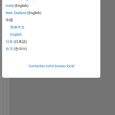
India
(English)
H
New Zealand
(English)
e
l
中国
l
简体中文
o
English
.
日本
(日本語)
한국
(한국어)
I 
d
e
s
Contactez votre bureau local
i
g
n 
m
i
c
r
o
s