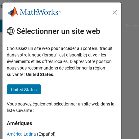
Passer au contenu
MATLAB
Answers
AB Answers
File Exchange
Cody
AI Chat Playground
Discuss
Sélectionner un site web
Choisissez un site web pour accéder au contenu traduit
dans votre langue (lorsqu'il est disponible) et voir les
confusing
événements et les offres locales. D’après votre position,
nous vous recommandons de sélectionner la région
ode suits for
suivante :
United States
.
solving
discontinuous
United States
odes
Vous pouvez également sélectionner un site web dans la
liste suivante :
汉
武
Amériques
沈
América Latina
(Español)
15