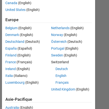
Simon
Canada
(English)
Aldworth
United States
(English)
19
Jan
Europe
2021
Belgium
(English)
Netherlands
(English)
2
Denmark
(English)
Norway
(English)
Réponses
Deutschland
(Deutsch)
Österreich
(Deutsch)
Réponse
España
(Español)
Portugal
(English)
acceptée
Finland
(English)
Sweden
(English)
France
(Français)
Switzerland
Mise
à
Ireland
(English)
Deutsch
jour
Italia
(Italiano)
English
25
Luxembourg
(English)
Français
Jan
2021
United Kingdom
(English)
29 Vues
Asie-Pacifique
(30 jours)
Australia
(English)