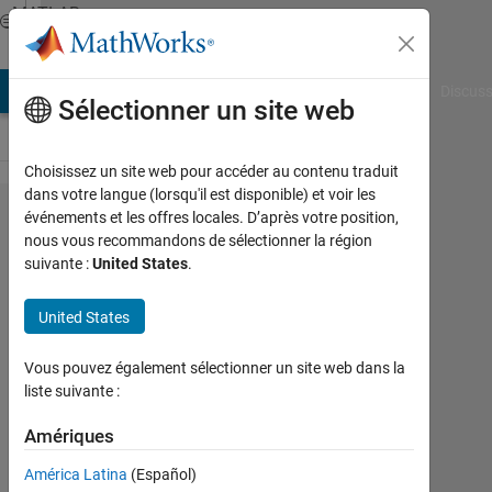
Passer au contenu
MATLAB
Answers
AB Answers
File Exchange
Cody
AI Chat Playground
Discuss
Sélectionner un site web
Choisissez un site web pour accéder au contenu traduit
dans votre langue (lorsqu'il est disponible) et voir les
Getting
événements et les offres locales. D’après votre position,
nous vous recommandons de sélectionner la région
extra
suivante :
United States
.
parameters
from
United States
ODE45 and
Vous pouvez également sélectionner un site web dans la
the
liste suivante :
mystery
Amériques
transpose
América Latina
(Español)