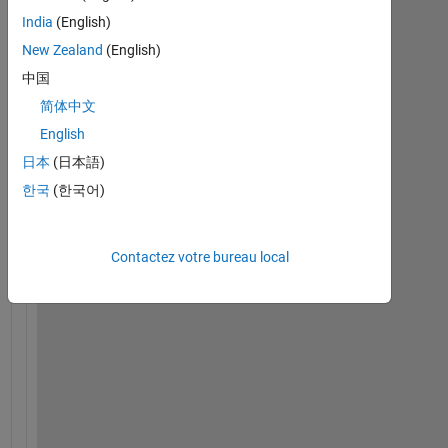
India
(English)
New Zealand
(English)
中国
简体中文
English
日本
(日本語)
H
e
한국
(한국어)
l
l
o
Contactez votre bureau local
,   
I 
h
a
v
e 
a 