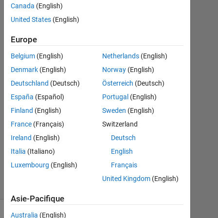
S
Canada
(English)
22
United States
(English)
Jan
2021
Europe
1
Réponse
Belgium
(English)
Netherlands
(English)
Denmark
(English)
Norway
(English)
Réponse
Deutschland
(Deutsch)
Österreich
(Deutsch)
acceptée
España
(Español)
Portugal
(English)
Mise
Finland
(English)
Sweden
(English)
à
France
(Français)
Switzerland
jour
Ireland
(English)
Deutsch
25
Italia
(Italiano)
English
Jan
2021
Luxembourg
(English)
Français
51 Vues
United Kingdom
(English)
(30 jours)
Asie-Pacifique
Australia
(English)