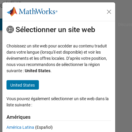
Passer au contenu
MATLAB
Answers
AB Answers
File Exchange
Cody
AI Chat Playground
Discuss
Sélectionner un site web
Choisissez un site web pour accéder au contenu traduit
dans votre langue (lorsqu'il est disponible) et voir les
Import
événements et les offres locales. D’après votre position,
nous vous recommandons de sélectionner la région
data from
suivante :
United States
.
bpmn file
into one
United States
string/char
Vous pouvez également sélectionner un site web dans la
value
liste suivante :
Matlab
Amériques
Lucas
América Latina
(Español)