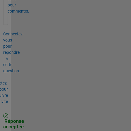
pour
commenter.
Connectez-
vous
pour
répondre
à
cette
question.
tez-
pour
uivre
tivité
Réponse
acceptée