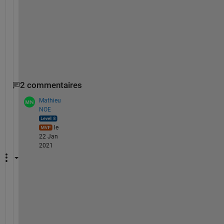
p
i
n
g
.
2 commentaires
Mathieu
NOE
le
22 Jan
2021
h
e
l
l