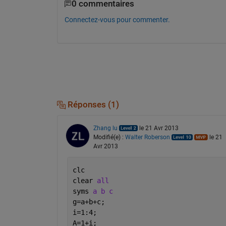
0 commentaires
Connectez-vous pour commenter.
Réponses (1)
Zhang lu
le 21 Avr 2013
Modifié(e) :
Walter Roberson
le 21
Avr 2013
clc 
clear 
all
syms 
a b c 
g=a+b+c;
i=1:4;
A=1+i;