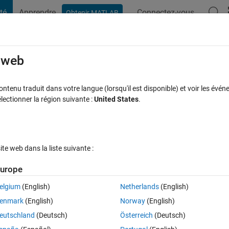
té
Apprendre
Connectez-vous
Obtenir MATLAB
t Playground
Discussions
Compétitions
Blogs
Publication
rcourir
FAQ MATLAB
Plus
e web
ommand? Here is the program i am trying
tenu traduit dans votre langue (lorsqu'il est disponible) et voir les événe
ctionner la région suivante :
United States
.
tion which is a function of a,b,c which
sted the errors cropped up.
 (30 jours)
e web dans la liste suivante :
urope
elgium
(English)
Netherlands
(English)
enmark
(English)
Norway
(English)
0 votes
Ouvrir dans MATLAB Online
eutschland
(Deutsch)
Österreich
(Deutsch)
Theme