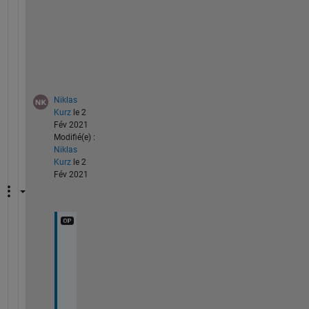
t
i
o
n
?
Niklas
Kurz
le 2
Fév 2021
Modifié(e) :
Niklas
Kurz
le 2
Fév 2021
K
i
n
d
a