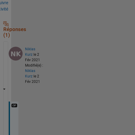
uivre
tivité
Réponses
(1)
Niklas
Kurz
le 2
Fév 2021
Modifié(e) :
Niklas
Kurz
le 2
Fév 2021
S
o 
I 
f