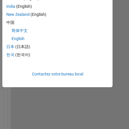
India
(English)
New Zealand
(English)
S
中国
o 
简体中文
c
a
English
r
日本
(日本語)
e
한국
(한국어)
f
u
l
Contactez votre bureau local
l
y 
I 
p
r
e
p
a
r