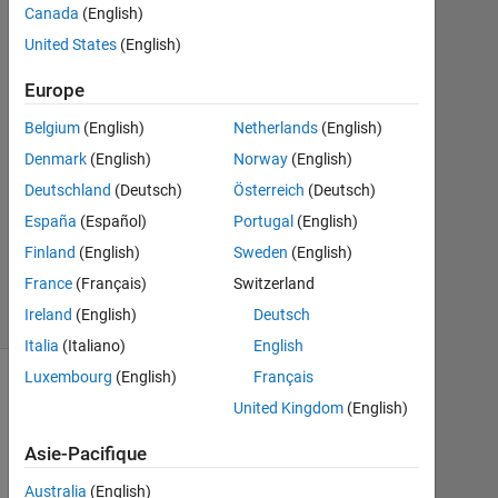
Canada
(English)
Fév
United States
(English)
2021
1
Europe
Réponse
Belgium
(English)
Netherlands
(English)
Mise
Denmark
(English)
Norway
(English)
à
Deutschland
(Deutsch)
Österreich
(Deutsch)
jour
2
España
(Español)
Portugal
(English)
Fév
Finland
(English)
Sweden
(English)
2021
France
(Français)
Switzerland
6 Vues
Ireland
(English)
Deutsch
(30 jours)
Italia
(Italiano)
English
Luxembourg
(English)
Français
United Kingdom
(English)
Asie-Pacifique
Australia
(English)