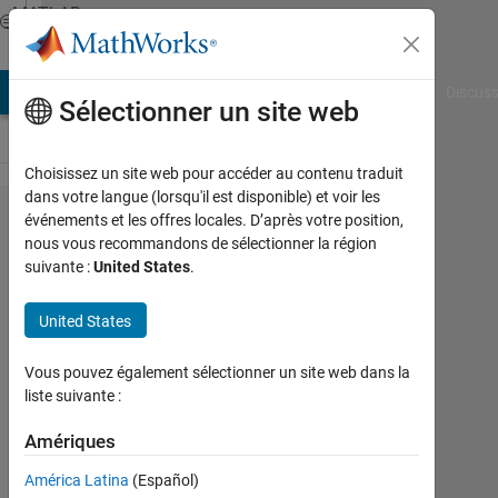
Passer au contenu
MATLAB
Answers
AB Answers
File Exchange
Cody
AI Chat Playground
Discuss
Sélectionner un site web
Choisissez un site web pour accéder au contenu traduit
dans votre langue (lorsqu'il est disponible) et voir les
How to
événements et les offres locales. D’après votre position,
nous vous recommandons de sélectionner la région
colormap
suivante :
United States
.
different
functions
United States
with one
Vous pouvez également sélectionner un site web dans la
gradient?
liste suivante :
Amériques
Niklas
Kurz
América Latina
(Español)
1