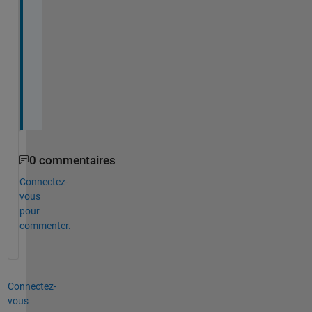
e
y 
d
o
n
'
t
. 
0 commentaires
Connectez-
vous
pour
commenter.
Connectez-
vous