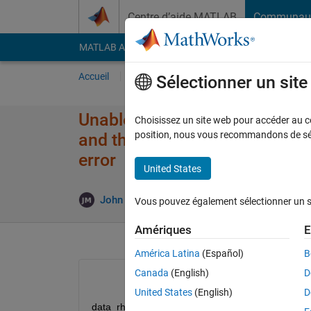
Passer au contenu
Centre d’aide MATLAB
Communau
MATLAB Answers
File Exchange
Cody
AI Cha
Accueil
Poser une question
Répondre
Pa
Sélectionner un sit
Unable to perform assignment b
Choisissez un site web pour accéder au con
position, nous vous recommandons de séle
and the size of the right side 
error
United States
Rép
John McCann
4 Fév 2021
1 Réponse
Vous pouvez également sélectionner un sit
Amériques
E
América Latina
(Español)
B
Canada
(English)
D
United States
(English)
D
data_rho = [7840,0.44]; 