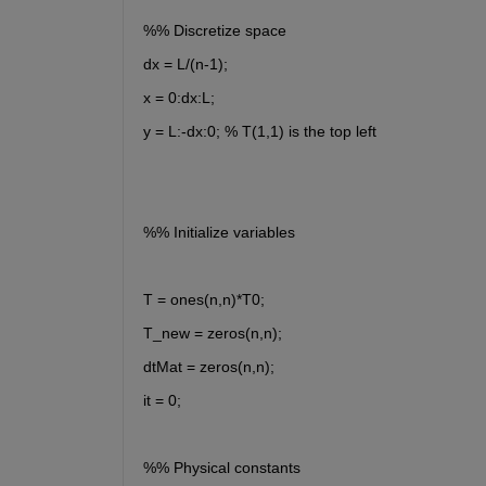
%% Discretize space
dx = L/(n-1);
x = 0:dx:L;
y = L:-dx:0; % T(1,1) is the top left
%% Initialize variables
T = ones(n,n)*T0;
T_new = zeros(n,n);
dtMat = zeros(n,n);
it = 0;
%% Physical constants