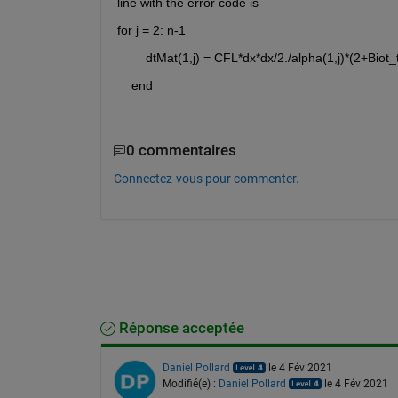
line with the error code is 
for j = 2: n-1
        dtMat(1,j) = CFL*dx*dx/2./alpha(1,j)*(2+Biot_
    end
0 commentaires
Connectez-vous pour commenter.
Réponse acceptée
Daniel Pollard
le 4 Fév 2021
Modifié(e) :
Daniel Pollard
le 4 Fév 2021