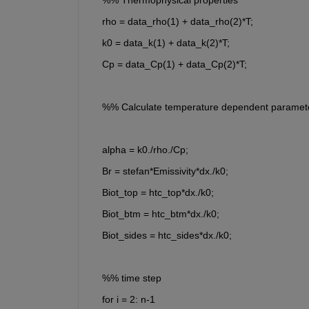
    %% Thermophysical properties
    rho = data_rho(1) + data_rho(2)*T;
    k0 = data_k(1) + data_k(2)*T;
    Cp = data_Cp(1) + data_Cp(2)*T;
    %% Calculate temperature dependent paramet
    alpha = k0./rho./Cp;
    Br = stefan*Emissivity*dx./k0;
    Biot_top = htc_top*dx./k0;
    Biot_btm = htc_btm*dx./k0;
    Biot_sides = htc_sides*dx./k0;
    %% time step
    for i = 2: n-1