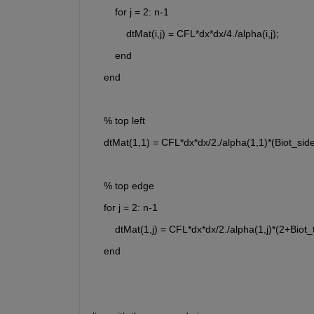
        for j = 2: n-1
            dtMat(i,j) = CFL*dx*dx/4./alpha(i,j);
        end
    end
    % top left
    dtMat(1,1) = CFL*dx*dx/2./alpha(1,1)*(Biot_sid
    % top edge
    for j = 2: n-1
        dtMat(1,j) = CFL*dx*dx/2./alpha(1,j)*(2+Biot_
    end