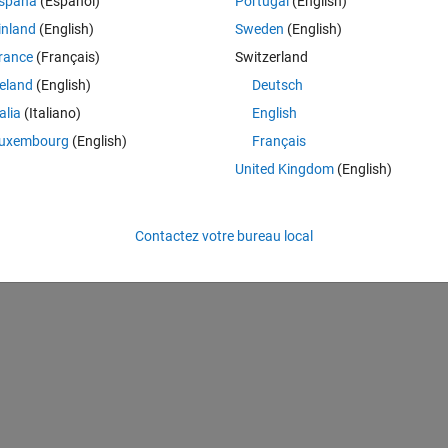
spaña
(Español)
Portugal
(English)
inland
(English)
Sweden
(English)
rance
(Français)
Switzerland
reland
(English)
Deutsch
talia
(Italiano)
English
uxembourg
(English)
Français
United Kingdom
(English)
Contactez votre bureau local