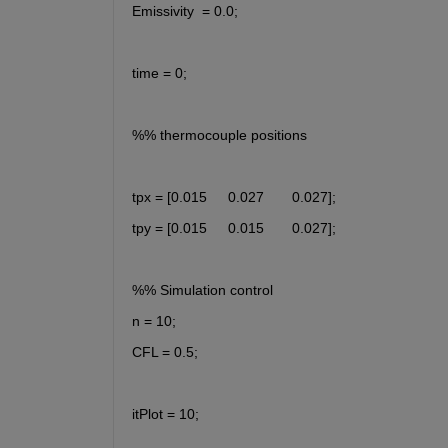
Emissivity  = 0.0;   
time = 0;
%% thermocouple positions
tpx = [0.015	0.027	0.027];
tpy = [0.015	0.015	0.027];
%% Simulation control
n = 10; 
CFL = 0.5;
itPlot = 10;