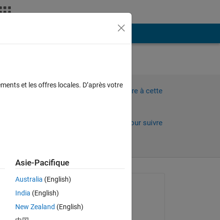
Plus
-1
ments et les offres locales. D’après votre
Connectez-vous pour répondre à cette
question.
Partager
Connectez-vous pour suivre
l’activité
Asie-Pacifique
Australia
(English)
Question posée :
India
(English)
John McCann
New Zealand
(English)
le 4 Fév 2021