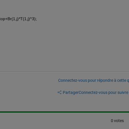
top+Br(1,j)*T(1,j)^3);
Connectez-vous pour répondre à cette q
Partager
Connectez-vous pour suivre l
0 votes