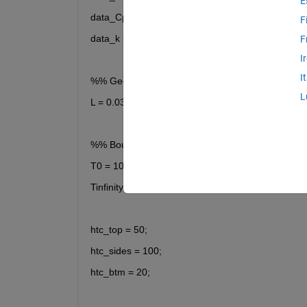
E
data_Cp = [490,0.0733333];   
F
data_k = [13.1947,0.0126919];     
F
I
I
%% Geometry
L
L = 0.03;  
%% Boundary conditions
T0 = 1000;      
Tinfinity = 20 + 273;
htc_top = 50;
htc_sides = 100;
htc_btm = 20;