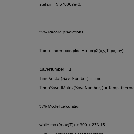
stefan = 5.670367e-8; 
%% Record predictions
Temp_thermocouples = interp2(x,y,T,tpx,tpy);
SaveNumber = 1;
TimeVector(SaveNumber) = time;
TempSavedMatrix(SaveNumber,:) = Temp_thermo
%% Model calculation
while max(max(T)) > 300 + 273.15