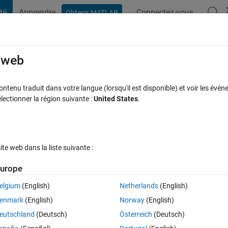
té
Apprendre
Connectez-vous
Obtenir MATLAB
t Playground
Discussions
Compétitions
Blogs
Publication
rcourir
FAQ MATLAB
Plus
e web
ecause the size of the left side is 1-by
tenu traduit dans votre langue (lorsqu'il est disponible) et voir les événe
ctionner la région suivante :
United States
.
is 10-by-10. not sure why i am getting this
onse acceptée
Mise à jour 4 Fév 2021
34 Vues (30 jours)
e web dans la liste suivante :
urope
elgium
(English)
Netherlands
(English)
enmark
(English)
Norway
(English)
0 votes
eutschland
(Deutsch)
Österreich
(Deutsch)