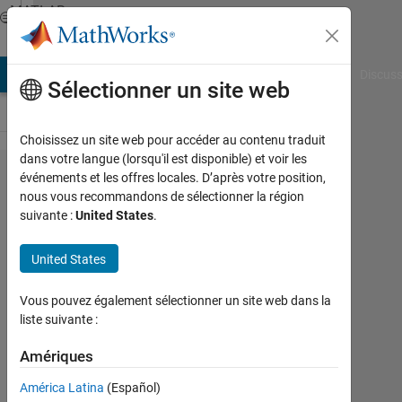
Passer au contenu
MATLAB
Answers
AB Answers
File Exchange
Cody
AI Chat Playground
Discuss
Sélectionner un site web
Choisissez un site web pour accéder au contenu traduit
dans votre langue (lorsqu'il est disponible) et voir les
How
événements et les offres locales. D’après votre position,
nous vous recommandons de sélectionner la région
can
suivante :
United States
.
I
add
United States
"Edit
Vous pouvez également sélectionner un site web dans la
plot"
liste suivante :
to
Amériques
tool
bar
América Latina
(Español)