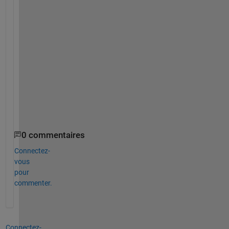
0
7
6
-
s
h
u
f
f
l
e
0 commentaires
Connectez-
vous
pour
commenter.
Connectez-