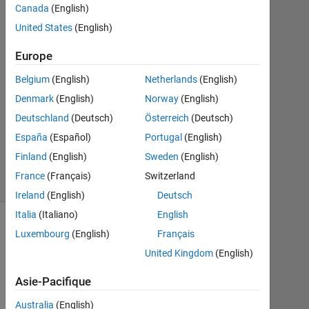
Canada
(English)
United States
(English)
chanukya
27
Europe
Avr
2013
Belgium
(English)
Netherlands
(English)
3
Denmark
(English)
Norway
(English)
Réponses
Deutschland
(Deutsch)
Österreich
(Deutsch)
Réponse
España
(Español)
Portugal
(English)
acceptée
Finland
(English)
Sweden
(English)
21 Vues
France
(Français)
Switzerland
(30 jours)
Ireland
(English)
Deutsch
Italia
(Italiano)
English
Luxembourg
(English)
Français
United Kingdom
(English)
Asie-Pacifique
Australia
(English)