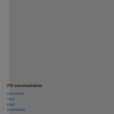
r
m
(
n
)
; 
b
=
a
(
1
:
k
)
0 commentaires
Connectez-
vous
pour
commenter.