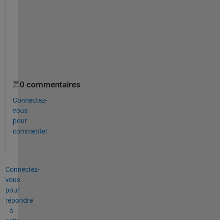
T
h
a
n
k
s
0 commentaires
Connectez-
vous
pour
commenter.
Connectez-
vous
pour
répondre
à