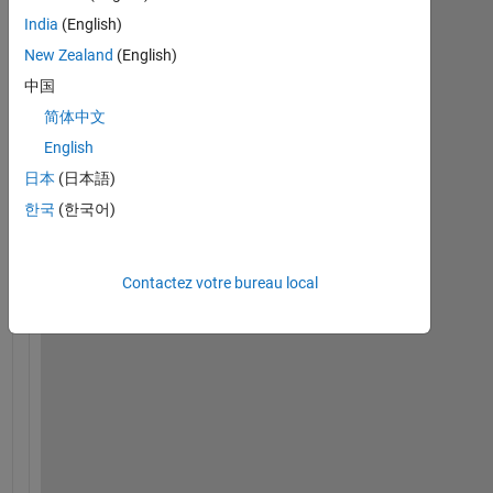
India
(English)
H
New Zealand
(English)
i
中国
, 
简体中文
I 
k
English
n
日本
(日本語)
e
한국
(한국어)
w 
r
a
Contactez votre bureau local
n
d
p
e
r
m
(
n
,