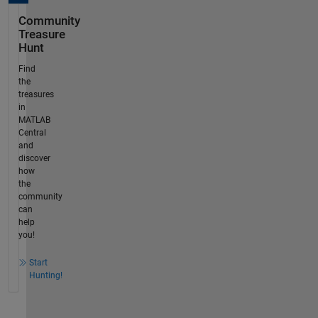
Community
Treasure
Hunt
Find
the
treasures
in
MATLAB
Central
and
discover
how
the
community
can
help
you!
Start
Hunting!