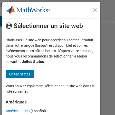
Passer au contenu
MATLAB
Answers
AB Answers
File Exchange
Cody
AI Chat Playground
Discuss
Sélectionner un site web
Choisissez un site web pour accéder au contenu traduit
dans votre langue (lorsqu'il est disponible) et voir les
How to
événements et les offres locales. D’après votre position,
nous vous recommandons de sélectionner la région
generate
suivante :
United States
.
k unique
random
United States
numbers
Vous pouvez également sélectionner un site web dans la
from 1
liste suivante :
to n in
Amériques
matlab
2009
América Latina
(Español)