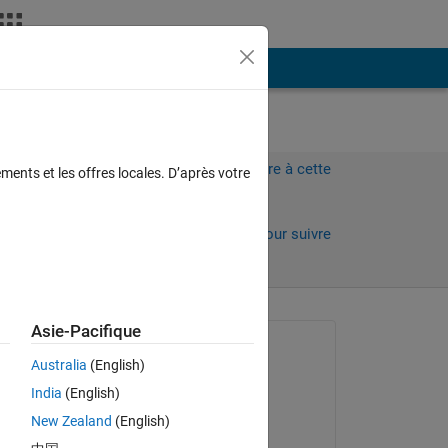
Plus
Connectez-vous pour répondre à cette
ments et les offres locales. D’après votre
question.
Partager
Connectez-vous pour suivre
l’activité
 anciens
Asie-Pacifique
Question posée :
Australia
(English)
Shuqing Qi
India
(English)
le 6 Fév 2021
New Zealand
(English)
Commenté :