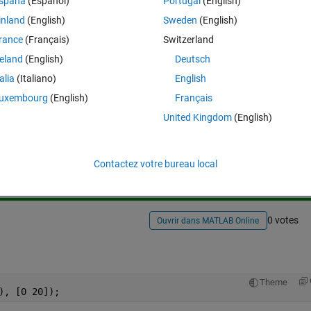
spaña
(Español)
Portugal
(English)
inland
(English)
Sweden
(English)
rance
(Français)
Switzerland
reland
(English)
Deutsch
talia
(Italiano)
English
uxembourg
(English)
Français
United Kingdom
(English)
Connectez-vous pour répondre à cette q
Partager
Connectez-vous pour suivre l
Contactez votre bureau local
0 votes
Ouvrir dans MATLAB Online
Theme
), [0 20]);