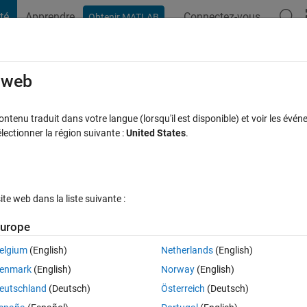
té
Apprendre
Connectez-vous
Obtenir MATLAB
t Playground
Discussions
Compétitions
Blogs
Publication
rcourir
FAQ MATLAB
Plus
e web
tenu traduit dans votre langue (lorsqu'il est disponible) et voir les événe
ctionner la région suivante :
United States
.
se acceptée
Mise à jour 7 Fév 2021
9 Vues (30 jours)
e web dans la liste suivante :
Afficher commentaires plus
urope
elgium
(English)
Netherlands
(English)
0 votes
enmark
(English)
Norway
(English)
 the graph below?
eutschland
(Deutsch)
Österreich
(Deutsch)