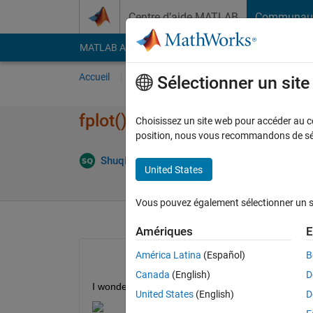
Passer au contenu
Centre d’aide MATLAB
Communau
MATLAB Answers
File Exchange
Cody
AI Cha
Accueil
Poser une question
Répondre
Pa
Sélectionner un sit
fplot() for three functions
Choisissez un site web pour accéder au con
position, nous vous recommandons de séle
Répon
Shuqing Qi
6 Fév 2021
1 Réponse
United States
Vous pouvez également sélectionner un sit
Amériques
E
América Latina
(Español)
B
Canada
(English)
D
I wonder why my fplot()s output errors instead of
United States
(English)
D