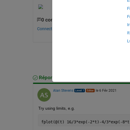
E
F
F
0 commentaires
I
Connectez-vous pour commenter.
I
L
Réponse acceptée
Alan Stevens
le 6 Fév 2021
Try using limits, e.g.
fplot(@(t) 16/3*exp(-2*t)-4/3*exp(-8*t