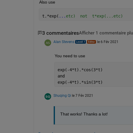
Also use 
t.*exp(
...
etc)  not  t*exp(...etc)
3 commentaires
Afficher 1 commentaire plu
Alan Stevens
le 6 Fév 2021
You need to use 
exp(-4*t).*cos(3*t)
and
exp(-4*t).*sin(3*t)
Shuqing Qi
le 7 Fév 2021
That works! Thanks a lot!