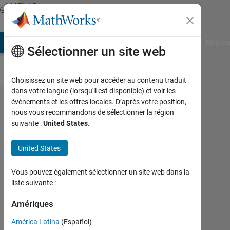
Passer au contenu
MATLAB
Answers
AB Answers
File Exchange
Cody
AI Chat Playground
Discuss
Sélectionner un site web
Choisissez un site web pour accéder au contenu traduit
dans votre langue (lorsqu'il est disponible) et voir les
Index
événements et les offres locales. D’après votre position,
nous vous recommandons de sélectionner la région
exceeds
suivante :
United States
.
the
number
United States
of array
Vous pouvez également sélectionner un site web dans la
elements
liste suivante :
(36)
Amériques
mattvanviore
América Latina
(Español)