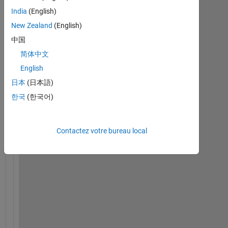
India
(English)
New Zealand
(English)
中国
简体中文
English
H
e
日本
(日本語)
y 
한국
(한국어)
G
u
y
Contactez votre bureau local
s
, 
i 
w
a
n
t 
t