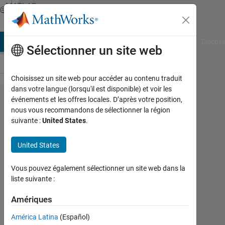
Passer au contenu
MATLAB
Answers
AB Answers
File Exchange
Cody
AI Chat Playground
Discuss
Sélectionner un site web
Choisissez un site web pour accéder au contenu traduit
dans votre langue (lorsqu'il est disponible) et voir les
Get
événements et les offres locales. D’après votre position,
nous vous recommandons de sélectionner la région
'CMU
suivante :
United States
.
Serif' in
listfonts
United States
for
Vous pouvez également sélectionner un site web dans la
plots
liste suivante :
Amériques
Marcus
Heßeling
América Latina
(Español)
8