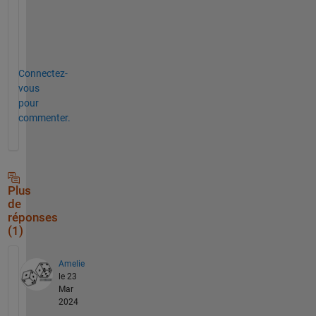
k
s
!
Connectez-
vous
pour
commenter.
Plus
de
réponses
(1)
Amelie
le 23
Mar
2024