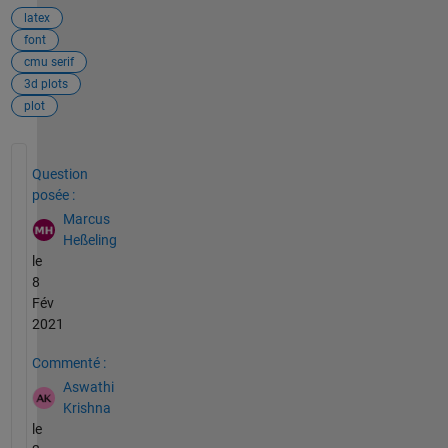
latex
font
cmu serif
3d plots
plot
Voir également
Question
posée :
Marcus
Heßeling
le
8
Fév
2021
Commenté :
Aswathi
Krishna
le