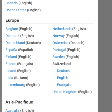
Canada
(English)
Fév
United States
(English)
2021
2
Europe
Réponses
Belgium
(English)
Netherlands
(English)
Réponse
Denmark
(English)
Norway
(English)
acceptée
Deutschland
(Deutsch)
Österreich
(Deutsch)
Mise
España
(Español)
Portugal
(English)
à
Finland
(English)
Sweden
(English)
jour
France
(Français)
Switzerland
2
Ireland
(English)
Deutsch
Mai
2024
Italia
(Italiano)
English
10 Vues
Luxembourg
(English)
Français
(30 jours)
United Kingdom
(English)
Asie-Pacifique
Australia
(English)