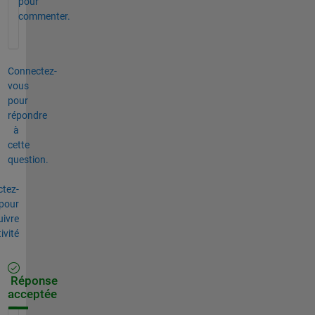
pour
commenter.
Connectez-
vous
pour
répondre
à
cette
question.
tez-
pour
uivre
tivité
Réponse
acceptée