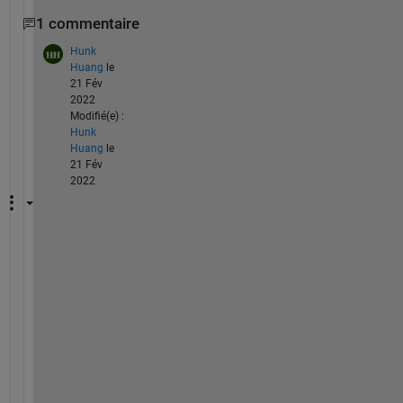
1 commentaire
Hunk
Huang
le
21 Fév
2022
Modifié(e) :
Hunk
Huang
le
21 Fév
2022
q
u
i
v
e
r
(