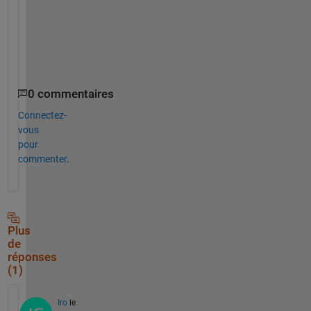
;
-
) 
)
0 commentaires
Connectez-
vous
pour
commenter.
Plus
de
réponses
(1)
Iro
le