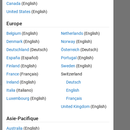
Canada
(English)
United States
(English)
Iro
2
Europe
Mai
2013
Belgium
(English)
Netherlands
(English)
2
Denmark
(English)
Norway
(English)
Réponses
Deutschland
(Deutsch)
Österreich
(Deutsch)
Réponse
España
(Español)
Portugal
(English)
acceptée
Finland
(English)
Sweden
(English)
15 Vues
France
(Français)
Switzerland
(30 jours)
Ireland
(English)
Deutsch
Italia
(Italiano)
English
Luxembourg
(English)
Français
United Kingdom
(English)
Asie-Pacifique
Australia
(English)