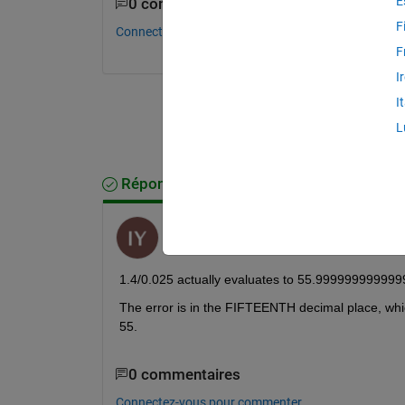
E
0 commentaires
F
Connectez-vous pour commenter.
F
I
I
L
Réponse acceptée
Iain
le 20 Mai 2013
1.4/0.025 actually evaluates to 55.99999999999
The error is in the FIFTEENTH decimal place, which i
55.
0 commentaires
Connectez-vous pour commenter.