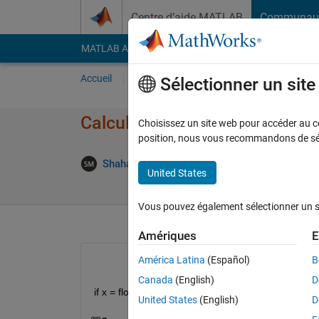
Passer au contenu
Centre d’aide MATLAB
Communau
MATLAB Answers
File Exchange
Cody
AI Cha
Accueil
Poser une question
Répondre
Pa
Sélectionner un sit
Calculation error for floor fun
Choisissez un site web pour accéder au con
position, nous vous recommandons de séle
Répons
Shahar
20 Mai 2013
2 Réponses
United States
Vous pouvez également sélectionner un sit
Amériques
E
América Latina
(Español)
B
Canada
(English)
D
if x = floor(1.4/0.025) is 55 in Matlab, how does y 
United States
(English)
D