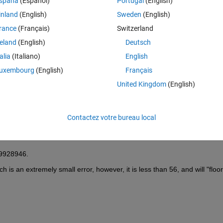
spaña
(Español)
Portugal
(English)
inland
(English)
Sweden
(English)
rance
(Français)
Switzerland
reland
(English)
Deutsch
Connectez-vous pour répondre à cette q
talia
(Italiano)
English
uxembourg
(English)
Français
Partager
Connectez-vous pour suivre l
United Kingdom
(English)
Contactez votre bureau local
1 vote
99928946.
s an extremely small error, however, it is less than 56, and will "floor"