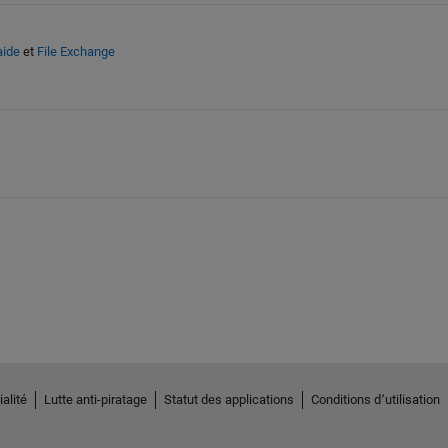
aide
et
File Exchange
alité
Lutte anti-piratage
Statut des applications
Conditions d՚utilisation