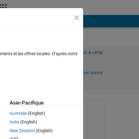
Plus
Connectez-vous pour répondre à cette
ments et les offres locales. D’après votre
question.
Partager
Connectez-vous pour suivre
l’activité
Asie-Pacifique
Question posée :
Australia
(English)
Shahar
India
(English)
le 20 Mai 2013
New Zealand
(English)
Acceptée :