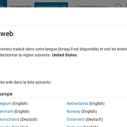
té
Apprendre
Connectez-vous
Obtenir MATLAB
t Playground
Discussions
Compétitions
Blogs
Publication
rcourir
FAQ MATLAB
Plus
e web
ction floor(1.4/0.025)
tenu traduit dans votre langue (lorsqu'il est disponible) et voir les événe
ctionner la région suivante :
United States
.
e acceptée
11 Vues (30 jours)
e web dans la liste suivante :
urope
elgium
(English)
Netherlands
(English)
0 votes
enmark
(English)
Norway
(English)
= 1.4/0.025 is 56?
eutschland
(Deutsch)
Österreich
(Deutsch)